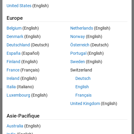
United States
(English)
Europe
*Required field
Continue
Belgium
(English)
Netherlands
(English)
Denmark
(English)
Norway
(English)
Deutschland
(Deutsch)
Österreich
(Deutsch)
España
(Español)
Portugal
(English)
Finland
(English)
Sweden
(English)
France
(Français)
Switzerland
Ireland
(English)
Deutsch
Italia
(Italiano)
English
Luxembourg
(English)
Français
MathWorks
United Kingdom
(English)
Accelerating the pace of engineering and science
Asie-Pacifique
Découvrir les produits
Australia
(English)
Essayer ou acheter