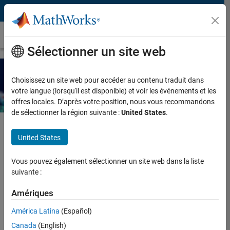
Passer au contenu
Ebook
Sélectionner un site web
Agentic AI with MATLAB and
Choisissez un site web pour accéder au contenu traduit dans
Simulink
votre langue (lorsqu'il est disponible) et voir les événements et les
offres locales. D’après votre position, nous vous recommandons
de sélectionner la région suivante :
United States
.
United States
Request additional resources for using agentic AI with MATLAB
and Simulink.
Vous pouvez également sélectionner un site web dans la liste
suivante :
Enter your contact information to
Amériques
continue
América Latina
(Español)
Work or university email*
Canada
(English)