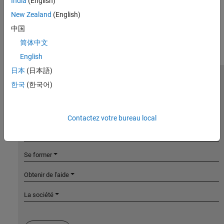
India
(English)
New Zealand
(English)
中国
简体中文
English
日本
(日本語)
MathWorks
한국
(한국어)
Accelerating the pace of engineering and science
Découvrir les produits
Contactez votre bureau local
Essayer ou acheter
Se former
Obtenir de l'aide
La société