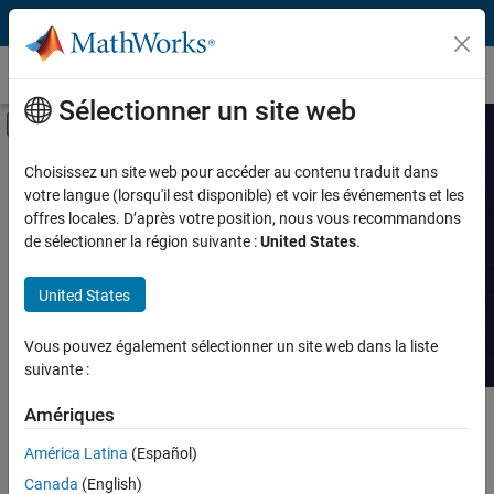
Passer au contenu
Témoignages clients
Sélectionner un site web
Activer/désactiver l'affichage du menu d
Fonctionnalité
Rechercher des
Choisissez un site web pour accéder au contenu traduit dans
votre langue (lorsqu'il est disponible) et voir les événements et les
témoignages clients
Produit
offres locales. D’après votre position, nous vous recommandons
de sélectionner la région suivante :
United States
.
Professionnels
Lire des histoires sur les réalisations
techniques avec MATLAB et Simulink.
United States
Application
Vous pouvez également sélectionner un site web dans la liste
Secteur
suivante :
Amériques
Contenu principal
Recherche
Rech
América Latina
(Español)
Canada
(English)
Trier par