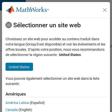
Passer au contenu
Votre
carrière
Sélectionner un site web
chez
MathWorks
Choisissez un site web pour accéder au contenu traduit dans
votre langue (lorsqu'il est disponible) et voir les événements et les
Accueil
Explorer nos opportunités
Adresses de nos bureaux
Étudi
offres locales. D’après votre position, nous vous recommandons
de sélectionner la région suivante :
United States
.
Chercher
d’autres
United States
offres
d'emplois
Vous pouvez également sélectionner un site web dans la liste
Senior
suivante :
Software
Amériques
Quality
América Latina
(Español)
Engineer
Canada
(English)