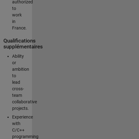
authorized
to
work
in
France.
Qualifications
supplémentaires
Ability
or
ambition
to
lead
cross-
team
collaborative
projects.
Experience
with
C/C++
programming