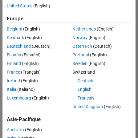
United States
(English)
Postuler
maintenant
Europe
Belgium
(English)
Netherlands
(English)
Denmark
(English)
Norway
(English)
Poste:
36935-
Deutschland
(Deutsch)
Österreich
(Deutsch)
GMAR
España
(Español)
Portugal
(English)
Équipe:
Finland
(English)
Sweden
(English)
Ingénierie
France
(Français)
Switzerland
de
la
Ireland
(English)
Deutsch
qualité
Italia
(Italiano)
English
Lieu:
Luxembourg
(English)
Français
FR-
United Kingdom
(English)
Meudon
Asie-Pacifique
Résumé
Australia
(English)
du