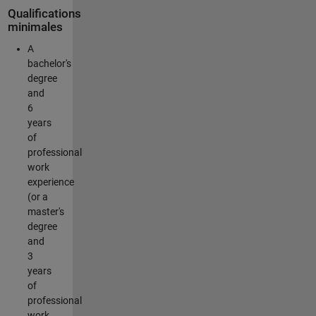
Qualifications
minimales
A
bachelor's
degree
and
6
years
of
professional
work
experience
(or a
master's
degree
and
3
years
of
professional
work