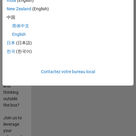
India
(English)
poste
New Zealand
(English)
Are you
中国
passionate
简体中文
about
English
state-of-
the-art
日本
(日本語)
technologies?
한국
(한국어)
Do you
enjoy
solving
Contactez votre bureau local
challenging
problems
and
thinking
outside
the box?
Join us to
leverage
your