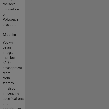
the next
generation
of
Polyspace
products.
Mission
You will
be an
integral
member
of the
development
team
from
start to
finish by
influencing
specifications
and
contributing