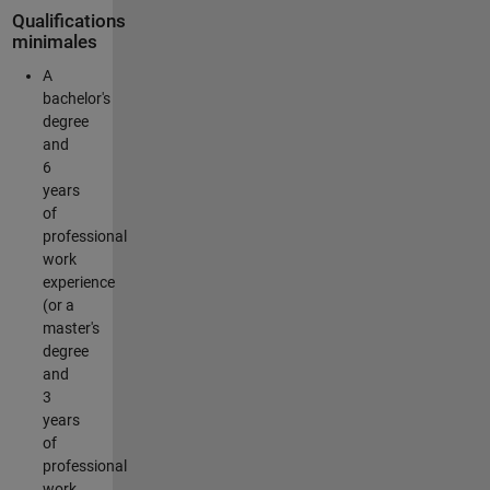
Qualifications
minimales
A
bachelor's
degree
and
6
years
of
professional
work
experience
(or a
master's
degree
and
3
years
of
professional
work