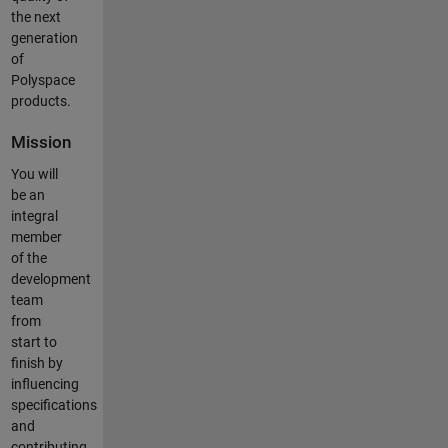
the next
generation
of
Polyspace
products.
Mission
You will
be an
integral
member
of the
development
team
from
start to
finish by
influencing
specifications
and
contributing