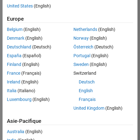
United States
(English)
Postuler
maintenant
Europe
Belgium
(English)
Netherlands
(English)
Denmark
(English)
Norway
(English)
Poste:
36935-
Deutschland
(Deutsch)
Österreich
(Deutsch)
GMAR
España
(Español)
Portugal
(English)
Équipe:
Finland
(English)
Sweden
(English)
Ingénierie
France
(Français)
Switzerland
de
la
Ireland
(English)
Deutsch
qualité
Italia
(Italiano)
English
Lieu:
Luxembourg
(English)
Français
FR-
United Kingdom
(English)
Meudon
Asie-Pacifique
Résumé
Australia
(English)
du