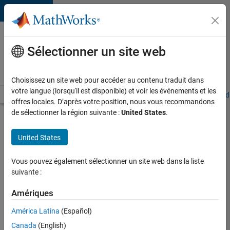
Passer au contenu
Votre
carrière
Sélectionner un site web
chez
MathWorks
Choisissez un site web pour accéder au contenu traduit dans
votre langue (lorsqu'il est disponible) et voir les événements et les
Accueil
Explorer nos opportunités
Adresses de nos bureaux
Étudi
offres locales. D’après votre position, nous vous recommandons
de sélectionner la région suivante :
United States
.
Chercher
d’autres
United States
offres
d'emplois
Vous pouvez également sélectionner un site web dans la liste
Senior
suivante :
Software
Amériques
Quality
América Latina
(Español)
Engineer
Canada
(English)