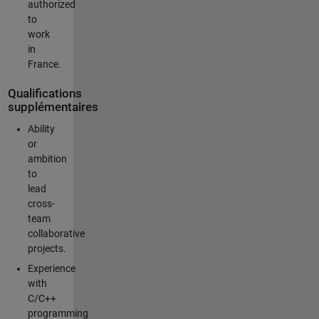
authorized
to
work
in
France.
Qualifications
supplémentaires
Ability
or
ambition
to
lead
cross-
team
collaborative
projects.
Experience
with
C/C++
programming