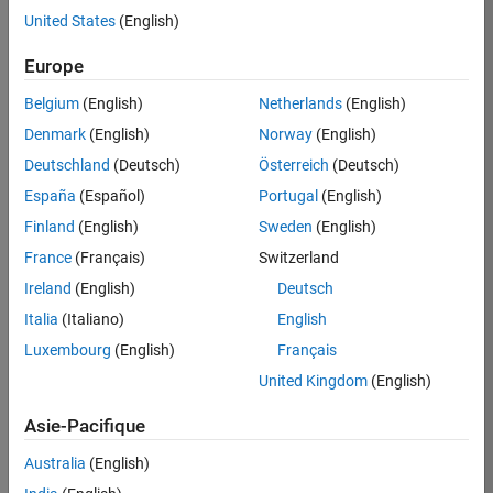
United States
(English)
Postuler
maintenant
Europe
Belgium
(English)
Netherlands
(English)
Denmark
(English)
Norway
(English)
Poste:
36935-
Deutschland
(Deutsch)
Österreich
(Deutsch)
GMAR
España
(Español)
Portugal
(English)
Équipe:
Finland
(English)
Sweden
(English)
Ingénierie
France
(Français)
Switzerland
de
la
Ireland
(English)
Deutsch
qualité
Italia
(Italiano)
English
Lieu:
Luxembourg
(English)
Français
FR-
United Kingdom
(English)
Meudon
Asie-Pacifique
Résumé
Australia
(English)
du