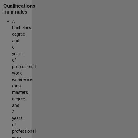
Qualifications
minimales
A
bachelor's
degree
and
6
years
of
professional
work
experience
(or a
master's
degree
and
3
years
of
professional
work