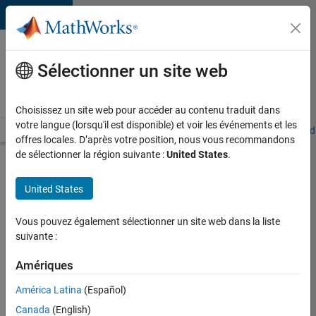
Passer au contenu
Votre
carrière
Sélectionner un site web
chez
MathWorks
Choisissez un site web pour accéder au contenu traduit dans
votre langue (lorsqu'il est disponible) et voir les événements et les
Accueil
Explorer nos opportunités
Adresses de nos bureaux
Étudi
offres locales. D’après votre position, nous vous recommandons
de sélectionner la région suivante :
United States
.
Chercher
d’autres
United States
offres
d'emplois
Vous pouvez également sélectionner un site web dans la liste
Senior
suivante :
Software
Amériques
Quality
América Latina
(Español)
Engineer
Canada
(English)