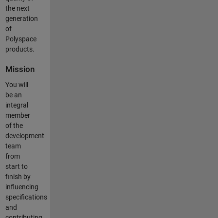
the next
generation
of
Polyspace
products.
Mission
You will
be an
integral
member
of the
development
team
from
start to
finish by
influencing
specifications
and
contributing