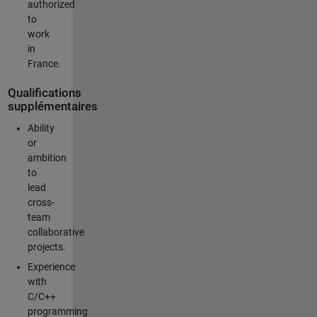
authorized
to
work
in
France.
Qualifications
supplémentaires
Ability
or
ambition
to
lead
cross-
team
collaborative
projects.
Experience
with
C/C++
programming