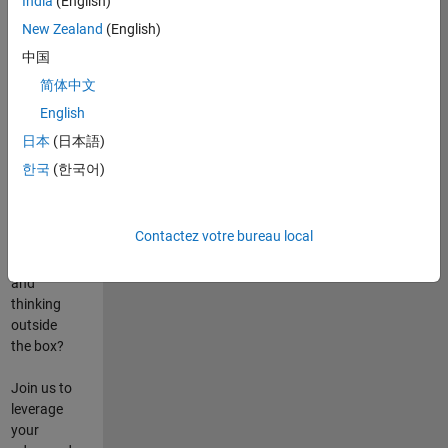
India
(English)
poste
New Zealand
(English)
Are you
中国
passionate
简体中文
about
English
state-of-
the-art
日本
(日本語)
technologies?
한국
(한국어)
Do you
enjoy
solving
Contactez votre bureau local
challenging
problems
and
thinking
outside
the box?
Join us to
leverage
your