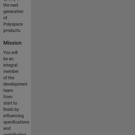
the next
generation
of
Polyspace
products.
Mission
You will
be an
integral
member
of the
development
team
from
start to
finish by
influencing
specifications
and
contributing