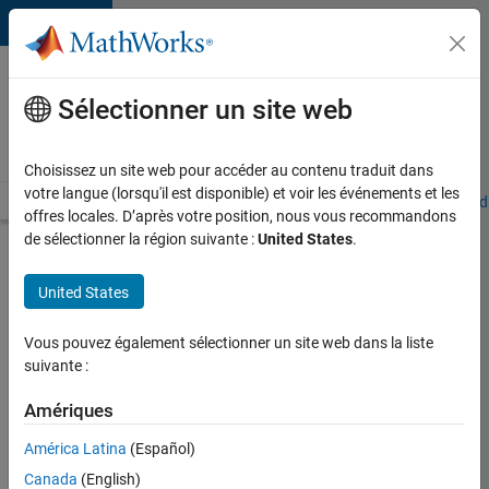
Passer au contenu
Votre
carrière
Sélectionner un site web
chez
MathWorks
Choisissez un site web pour accéder au contenu traduit dans
votre langue (lorsqu'il est disponible) et voir les événements et les
Accueil
Explorer nos opportunités
Adresses de nos bureaux
Étudi
offres locales. D’après votre position, nous vous recommandons
de sélectionner la région suivante :
United States
.
Chercher
d’autres
United States
offres
d'emplois
Vous pouvez également sélectionner un site web dans la liste
Senior
suivante :
Software
Amériques
Quality
América Latina
(Español)
Engineer
Canada
(English)