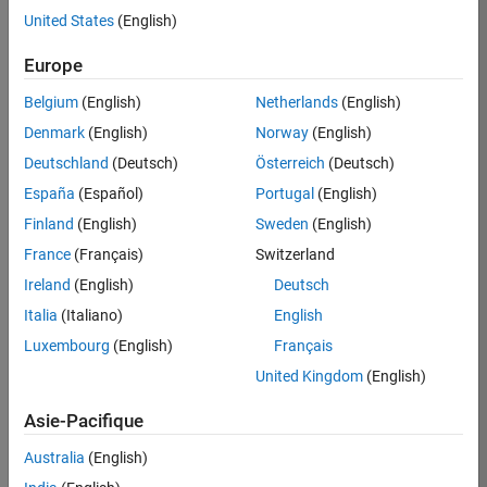
United States
(English)
Postuler
maintenant
Europe
Belgium
(English)
Netherlands
(English)
Denmark
(English)
Norway
(English)
Poste:
36935-
Deutschland
(Deutsch)
Österreich
(Deutsch)
GMAR
España
(Español)
Portugal
(English)
Équipe:
Finland
(English)
Sweden
(English)
Ingénierie
France
(Français)
Switzerland
de
la
Ireland
(English)
Deutsch
qualité
Italia
(Italiano)
English
Lieu:
Luxembourg
(English)
Français
FR-
United Kingdom
(English)
Meudon
Asie-Pacifique
Résumé
Australia
(English)
du