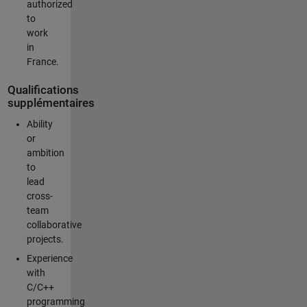
authorized
to
work
in
France.
Qualifications
supplémentaires
Ability
or
ambition
to
lead
cross-
team
collaborative
projects.
Experience
with
C/C++
programming