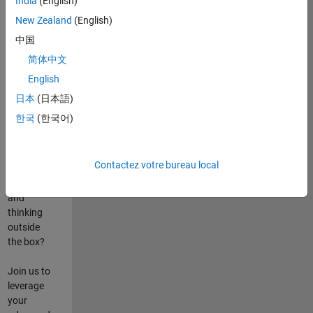
India
(English)
poste
New Zealand
(English)
Are you
中国
passionate
简体中文
about
English
state-of-
the-art
日本
(日本語)
technologies?
한국
(한국어)
Do you
enjoy
solving
Contactez votre bureau local
challenging
problems
and
thinking
outside
the box?
Join us to
leverage
your