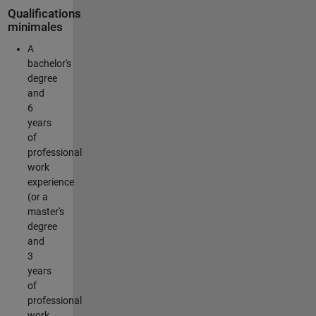
Qualifications
minimales
A
bachelor's
degree
and
6
years
of
professional
work
experience
(or a
master's
degree
and
3
years
of
professional
work