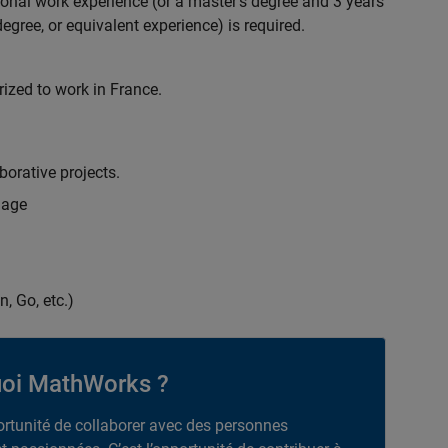
ional work experience (or a master's degree and 3 years
egree, or equivalent experience) is required.
rized to work in France.
borative projects.
uage
n, Go, etc.)
oi MathWorks ?
portunité de collaborer avec des personnes