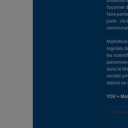
brillantes 
façonner d
faire part
juste : vis
communaut
MathWorks
logiciels d
les scient
personnes 
dans le Ma
société pr
depuis sa 
YOU + Mat
Postule