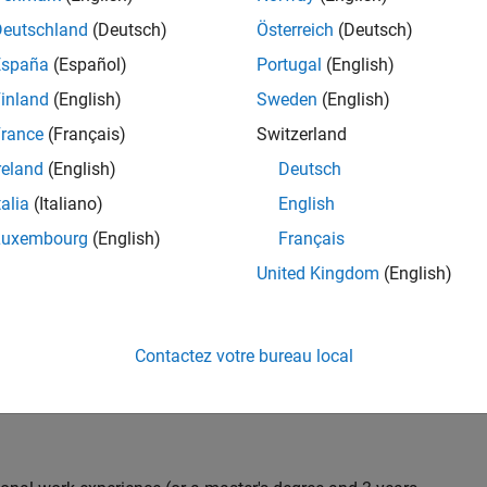
C++ development to design and develop new test
Deutschland
(Deutsch)
Österreich
(Deutsch)
 test suites, and conduct hands-on testing to improve
España
(Español)
Portugal
(English)
 products.
inland
(English)
Sweden
(English)
rance
(Français)
Switzerland
reland
(English)
Deutsch
nt team from start to finish by influencing
gn and testability thereby ensuring high quality
talia
(Italiano)
English
Luxembourg
(English)
Français
United Kingdom
(English)
 with developers throughout the design phase
Contactez votre bureau local
 and automation
iling) and effectiveness (Coverage, Code completeness)