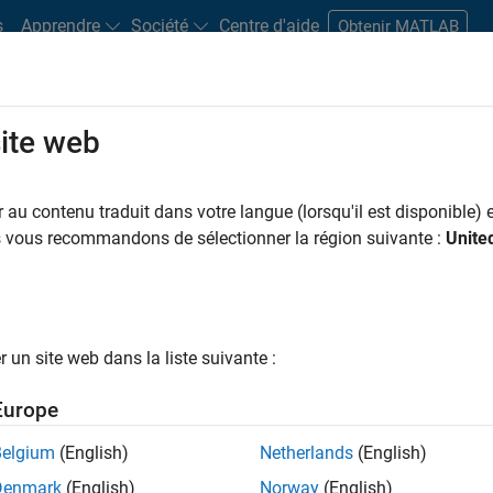
s
Apprendre
Société
Centre d'aide
Obtenir MATLAB
site web
s bureaux
Étudiants et carrières
Ressources
Compte candidat
au contenu traduit dans votre langue (lorsqu'il est disponible) e
us vous recommandons de sélectionner la région suivante :
Unite
ngineer
un site web dans la liste suivante :
Europe
nologies? Do you enjoy solving challenging problems
Belgium
(English)
Netherlands
(English)
Denmark
(English)
Norway
(English)