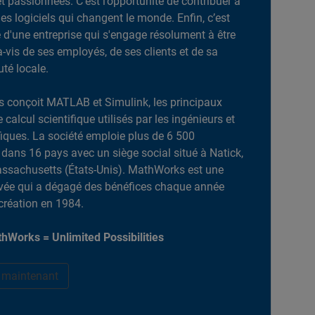
et passionnées. C’est l’opportunité de contribuer à
es logiciels qui changent le monde. Enfin, c’est
ie d'une entreprise qui s'engage résolument à être
-à-vis de ses employés, de ses clients et de sa
é locale.
 conçoit MATLAB et Simulink, les principaux
e calcul scientifique utilisés par les ingénieurs et
ifiques. La société emploie plus de 6 500
dans 16 pays avec un siège social situé à Natick,
ssachusetts (États-Unis). MathWorks est une
ivée qui a dégagé des bénéfices chaque année
création en 1984.
hWorks = Unlimited Possibilities
r maintenant