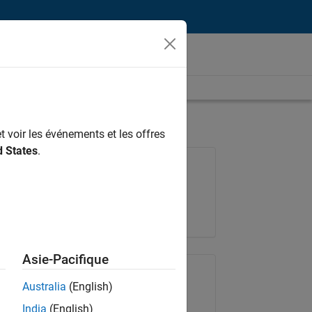
t voir les événements et les offres
d States
.
Poste: 36935-GMAR
Équipe:
Ingénierie de la qualité
Lieu:
FR-Meudon
Asie-Pacifique
Partager le poste
Australia
(English)
India
(English)