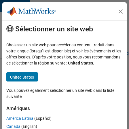
Passer au contenu
Votre
carrière
Sélectionner un site web
chez
MathWorks
Choisissez un site web pour accéder au contenu traduit dans
votre langue (lorsqu'il est disponible) et voir les événements et les
Accueil
Explorer nos opportunités
Adresses de nos bureaux
Étudi
offres locales. D’après votre position, nous vous recommandons
de sélectionner la région suivante :
United States
.
Chercher
d’autres
United States
offres
d'emplois
Vous pouvez également sélectionner un site web dans la liste
Senior
suivante :
Software
Amériques
Quality
América Latina
(Español)
Engineer
Canada
(English)