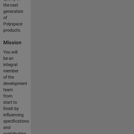
the next
generation
of
Polyspace
products.
Mission
You will
be an
integral
member
of the
development
team
from
start to
finish by
influencing
specifications
and
contributing