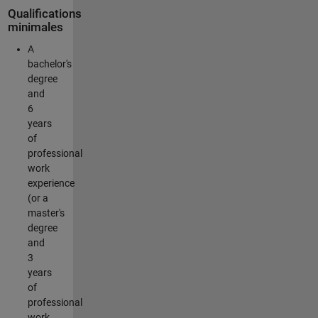
Qualifications
minimales
A
bachelor's
degree
and
6
years
of
professional
work
experience
(or a
master's
degree
and
3
years
of
professional
work