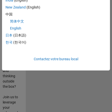
India
(English)
poste
New Zealand
(English)
Are you
中国
passionate
简体中文
about
English
state-of-
the-art
日本
(日本語)
technologies?
한국
(한국어)
Do you
enjoy
solving
Contactez votre bureau local
challenging
problems
and
thinking
outside
the box?
Join us to
leverage
your