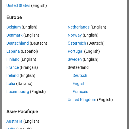
United States
(English)
Postuler
maintenant
Europe
Belgium
(English)
Netherlands
(English)
Denmark
(English)
Norway
(English)
Poste:
36935-
Deutschland
(Deutsch)
Österreich
(Deutsch)
GMAR
España
(Español)
Portugal
(English)
Équipe:
Finland
(English)
Sweden
(English)
Ingénierie
France
(Français)
Switzerland
de
la
Ireland
(English)
Deutsch
qualité
Italia
(Italiano)
English
Lieu:
Luxembourg
(English)
Français
FR-
United Kingdom
(English)
Meudon
Asie-Pacifique
Résumé
Australia
(English)
du