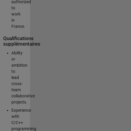
authorized
to
work
in
France.
Qualifications
supplémentaires
Ability
or
ambition
to
lead
cross-
team
collaborative
projects.
Experience
with
C/C++
programming