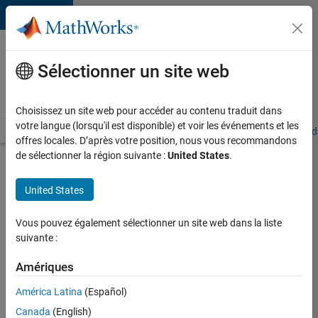
Passer au contenu
Votre
carrière
Sélectionner un site web
chez
MathWorks
Choisissez un site web pour accéder au contenu traduit dans
votre langue (lorsqu'il est disponible) et voir les événements et les
Accueil
Explorer nos opportunités
Adresses de nos bureaux
Étudi
offres locales. D’après votre position, nous vous recommandons
de sélectionner la région suivante :
United States
.
Chercher
d’autres
United States
offres
d'emplois
Vous pouvez également sélectionner un site web dans la liste
Senior
suivante :
Software
Amériques
Quality
América Latina
(Español)
Engineer
Canada
(English)