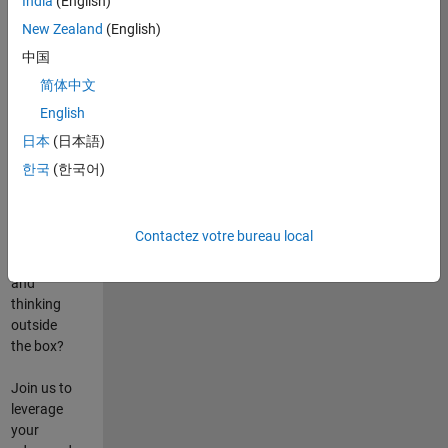
India
(English)
poste
New Zealand
(English)
Are you
中国
passionate
简体中文
about
English
state-of-
the-art
日本
(日本語)
technologies?
한국
(한국어)
Do you
enjoy
solving
Contactez votre bureau local
challenging
problems
and
thinking
outside
the box?
Join us to
leverage
your