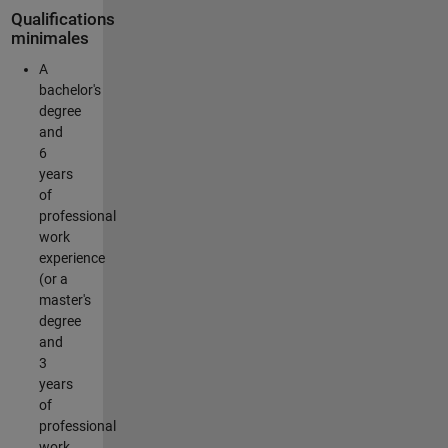
Qualifications
minimales
A
bachelor's
degree
and
6
years
of
professional
work
experience
(or a
master's
degree
and
3
years
of
professional
work