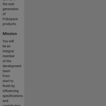
the next
generation
of
Polyspace
products.
Mission
You will
be an
integral
member
of the
development
team
from
start to
finish by
influencing
specifications
and
contributing