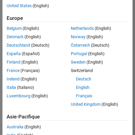
United States
(English)
Postuler
maintenant
Europe
Belgium
(English)
Netherlands
(English)
Denmark
(English)
Norway
(English)
Poste:
36935-
Deutschland
(Deutsch)
Österreich
(Deutsch)
GMAR
España
(Español)
Portugal
(English)
Équipe:
Finland
(English)
Sweden
(English)
Ingénierie
France
(Français)
Switzerland
de
la
Ireland
(English)
Deutsch
qualité
Italia
(Italiano)
English
Lieu:
Luxembourg
(English)
Français
FR-
United Kingdom
(English)
Meudon
Asie-Pacifique
Résumé
Australia
(English)
du