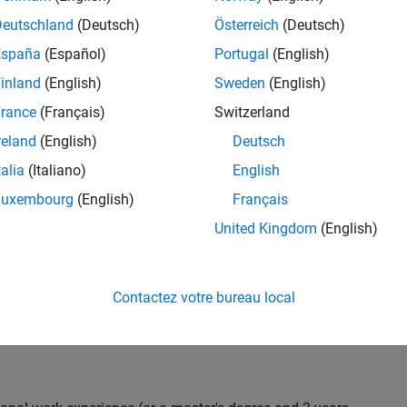
C++ development to design and develop new test
Deutschland
(Deutsch)
Österreich
(Deutsch)
 test suites, and conduct hands-on testing to improve
España
(Español)
Portugal
(English)
 products.
inland
(English)
Sweden
(English)
rance
(Français)
Switzerland
reland
(English)
Deutsch
nt team from start to finish by influencing
gn and testability thereby ensuring high quality
talia
(Italiano)
English
Luxembourg
(English)
Français
United Kingdom
(English)
 with developers throughout the design phase
Contactez votre bureau local
 and automation
iling) and effectiveness (Coverage, Code completeness)