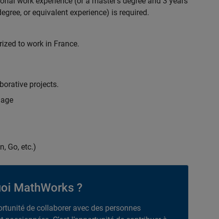
ional work experience (or a master's degree and 3 years
egree, or equivalent experience) is required.
rized to work in France.
borative projects.
uage
n, Go, etc.)
oi MathWorks ?
portunité de collaborer avec des personnes