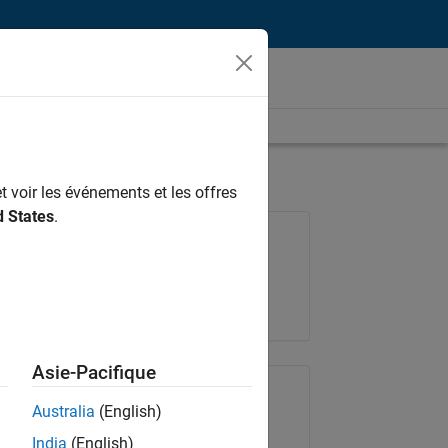
t voir les événements et les offres
d States
.
Poste: 36935-GMAR
Équipe:
Ingénierie de la qualité
Lieu:
FR-Meudon
Asie-Pacifique
Partager le poste
Australia
(English)
India
(English)