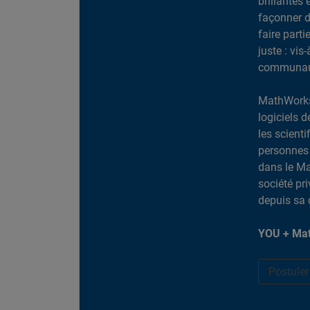
brillantes 
façonner d
faire part
juste : vis
communaut
MathWorks
logiciels d
les scient
personnes 
dans le Ma
société pr
depuis sa 
YOU + Mat
Postule