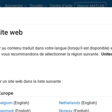
s
Apprendre
Société
Centre d'aide
Obtenir MATLAB
site web
s bureaux
Étudiants et carrières
Ressources
Compte candidat
au contenu traduit dans votre langue (lorsqu'il est disponible) e
us vous recommandons de sélectionner la région suivante :
Unite
ngineer
un site web dans la liste suivante :
Europe
nologies? Do you enjoy solving challenging problems
Belgium
(English)
Netherlands
(English)
Denmark
(English)
Norway
(English)