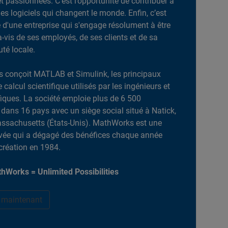
et passionnées. C’est l’opportunité de contribuer à
es logiciels qui changent le monde. Enfin, c’est
ie d'une entreprise qui s'engage résolument à être
-à-vis de ses employés, de ses clients et de sa
é locale.
 conçoit MATLAB et Simulink, les principaux
e calcul scientifique utilisés par les ingénieurs et
ifiques. La société emploie plus de 6 500
dans 16 pays avec un siège social situé à Natick,
ssachusetts (États-Unis). MathWorks est une
ivée qui a dégagé des bénéfices chaque année
création en 1984.
hWorks = Unlimited Possibilities
r maintenant