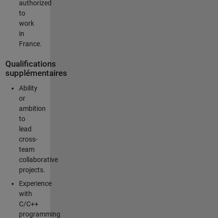
authorized
to
work
in
France.
Qualifications
supplémentaires
Ability
or
ambition
to
lead
cross-
team
collaborative
projects.
Experience
with
C/C++
programming