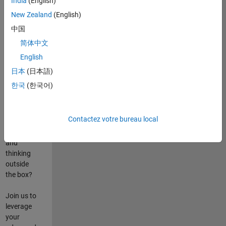
India
(English)
poste
New Zealand
(English)
Are you
中国
passionate
简体中文
about
English
state-of-
the-art
日本
(日本語)
technologies?
한국
(한국어)
Do you
enjoy
solving
Contactez votre bureau local
challenging
problems
and
thinking
outside
the box?
Join us to
leverage
your