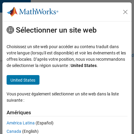
Passer au contenu
Votre
carrière
Sélectionner un site web
chez
MathWorks
Choisissez un site web pour accéder au contenu traduit dans
votre langue (lorsqu'il est disponible) et voir les événements et les
Accueil
Explorer nos opportunités
Adresses de nos bureaux
Étudi
offres locales. D’après votre position, nous vous recommandons
de sélectionner la région suivante :
United States
.
Chercher
d’autres
United States
offres
d'emplois
Vous pouvez également sélectionner un site web dans la liste
Senior
suivante :
Software
Amériques
Quality
América Latina
(Español)
Engineer
Canada
(English)