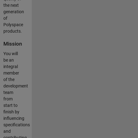
the next
generation
of
Polyspace
products.
Mission
You will
be an
integral
member
of the
development
team
from
start to
finish by
influencing
specifications
and
contributing