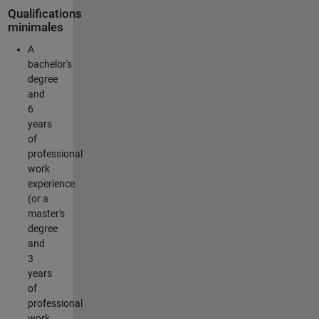
Qualifications
minimales
A
bachelor's
degree
and
6
years
of
professional
work
experience
(or a
master's
degree
and
3
years
of
professional
work