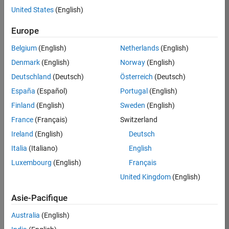
United States
(English)
Postuler
maintenant
Europe
Belgium
(English)
Netherlands
(English)
Denmark
(English)
Norway
(English)
Poste:
36935-
Deutschland
(Deutsch)
Österreich
(Deutsch)
GMAR
España
(Español)
Portugal
(English)
Équipe:
Finland
(English)
Sweden
(English)
Ingénierie
France
(Français)
Switzerland
de
la
Ireland
(English)
Deutsch
qualité
Italia
(Italiano)
English
Lieu:
Luxembourg
(English)
Français
FR-
United Kingdom
(English)
Meudon
Asie-Pacifique
Résumé
Australia
(English)
du