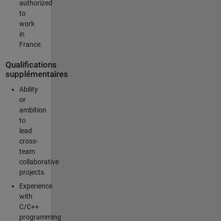
authorized
to
work
in
France.
Qualifications
supplémentaires
Ability
or
ambition
to
lead
cross-
team
collaborative
projects.
Experience
with
C/C++
programming