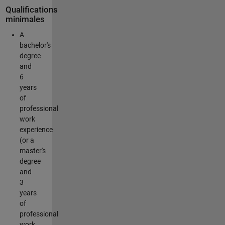
Qualifications
minimales
A
bachelor's
degree
and
6
years
of
professional
work
experience
(or a
master's
degree
and
3
years
of
professional
work