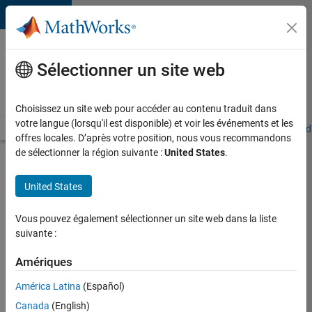
Passer au contenu
Votre
carrière
Sélectionner un site web
chez
MathWorks
Choisissez un site web pour accéder au contenu traduit dans
votre langue (lorsqu'il est disponible) et voir les événements et les
Accueil
Explorer nos opportunités
Adresses de nos bureaux
Étudi
offres locales. D’après votre position, nous vous recommandons
de sélectionner la région suivante :
United States
.
Chercher
d’autres
United States
offres
d'emplois
Vous pouvez également sélectionner un site web dans la liste
Senior
suivante :
Software
Amériques
Quality
América Latina
(Español)
Engineer
Canada
(English)