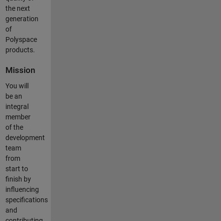
the next
generation
of
Polyspace
products.
Mission
You will
be an
integral
member
of the
development
team
from
start to
finish by
influencing
specifications
and
contributing