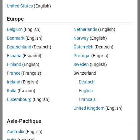
United States
(English)
Postuler
maintenant
Europe
Belgium
(English)
Netherlands
(English)
Denmark
(English)
Norway
(English)
Poste:
36935-
Deutschland
(Deutsch)
Österreich
(Deutsch)
GMAR
España
(Español)
Portugal
(English)
Équipe:
Finland
(English)
Sweden
(English)
Ingénierie
France
(Français)
Switzerland
de
la
Ireland
(English)
Deutsch
qualité
Italia
(Italiano)
English
Lieu:
Luxembourg
(English)
Français
FR-
United Kingdom
(English)
Meudon
Asie-Pacifique
Résumé
Australia
(English)
du