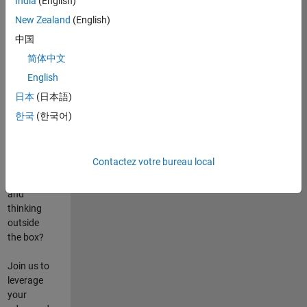
India
(English)
poste
New Zealand
(English)
Are you
中国
passionate
简体中文
about
English
state-of-
the-art
日本
(日本語)
technologies?
한국
(한국어)
Do you
enjoy
solving
Contactez votre bureau local
challenging
problems
and
thinking
outside
the box?
Join us to
leverage
your