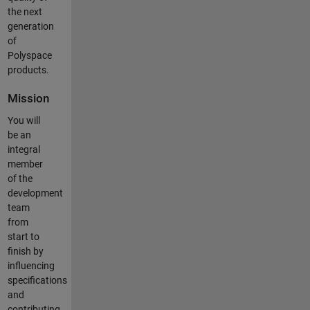
the next
generation
of
Polyspace
products.
Mission
You will
be an
integral
member
of the
development
team
from
start to
finish by
influencing
specifications
and
contributing