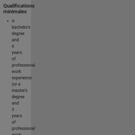
Qualifications
minimales
A
bachelor's
degree
and
6
years
of
professional
work
experience
(or a
master's
degree
and
3
years
of
professional
work