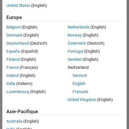
United States
(English)
Postuler
maintenant
Europe
Belgium
(English)
Netherlands
(English)
Denmark
(English)
Norway
(English)
Poste:
36935-
Deutschland
(Deutsch)
Österreich
(Deutsch)
GMAR
España
(Español)
Portugal
(English)
Équipe:
Finland
(English)
Sweden
(English)
Ingénierie
France
(Français)
Switzerland
de
la
Ireland
(English)
Deutsch
qualité
Italia
(Italiano)
English
Lieu:
Luxembourg
(English)
Français
FR-
United Kingdom
(English)
Meudon
Asie-Pacifique
Résumé
Australia
(English)
du