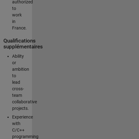
authorized
to
work
in
France.
Qualifications
supplémentaires
Ability
or
ambition
to
lead
cross-
team
collaborative
projects.
Experience
with
C/C++
programming