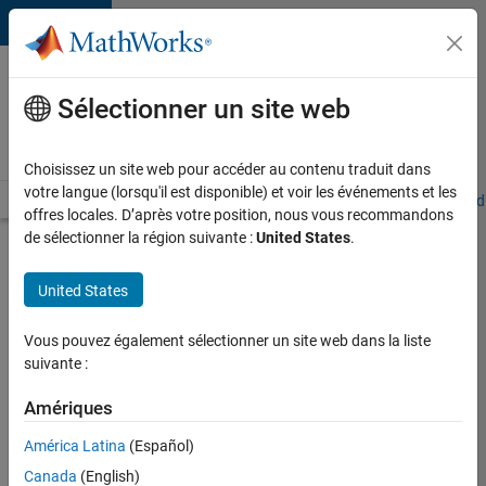
Passer au contenu
Votre
carrière
Sélectionner un site web
chez
MathWorks
Choisissez un site web pour accéder au contenu traduit dans
votre langue (lorsqu'il est disponible) et voir les événements et les
Accueil
Explorer nos opportunités
Adresses de nos bureaux
Étudi
offres locales. D’après votre position, nous vous recommandons
de sélectionner la région suivante :
United States
.
Chercher
d’autres
United States
offres
d'emplois
Vous pouvez également sélectionner un site web dans la liste
Senior
suivante :
Software
Amériques
Quality
América Latina
(Español)
Engineer
Canada
(English)