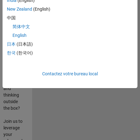
India
(English)
poste
New Zealand
(English)
Are you
中国
passionate
简体中文
about
English
state-of-
the-art
日本
(日本語)
technologies?
한국
(한국어)
Do you
enjoy
solving
Contactez votre bureau local
challenging
problems
and
thinking
outside
the box?
Join us to
leverage
your