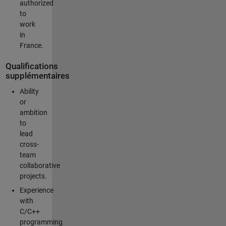
authorized
to
work
in
France.
Qualifications
supplémentaires
Ability
or
ambition
to
lead
cross-
team
collaborative
projects.
Experience
with
C/C++
programming