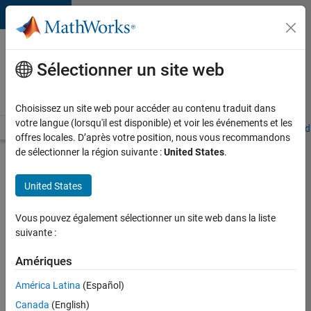
Passer au contenu
Votre
carrière
Sélectionner un site web
chez
MathWorks
Choisissez un site web pour accéder au contenu traduit dans
votre langue (lorsqu'il est disponible) et voir les événements et les
Accueil
Explorer nos opportunités
Adresses de nos bureaux
Étudi
offres locales. D’après votre position, nous vous recommandons
de sélectionner la région suivante :
United States
.
Chercher
d’autres
United States
offres
d'emplois
Vous pouvez également sélectionner un site web dans la liste
Senior
suivante :
Software
Amériques
Quality
América Latina
(Español)
Engineer
Canada
(English)