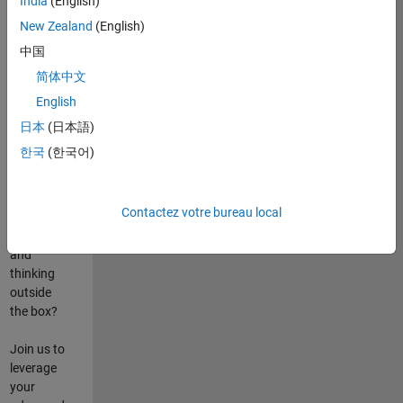
India
(English)
poste
New Zealand
(English)
Are you
中国
passionate
简体中文
about
English
state-of-
the-art
日本
(日本語)
technologies?
한국
(한국어)
Do you
enjoy
solving
Contactez votre bureau local
challenging
problems
and
thinking
outside
the box?
Join us to
leverage
your