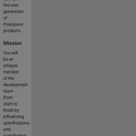
the next
generation
of
Polyspace
products.
Mission
You will
be an
integral
member
of the
development
team
from
start to
finish by
influencing
specifications
and
contributing