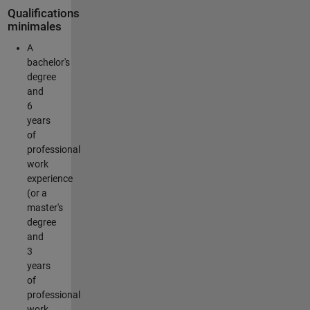
Qualifications
minimales
A
bachelor's
degree
and
6
years
of
professional
work
experience
(or a
master's
degree
and
3
years
of
professional
work