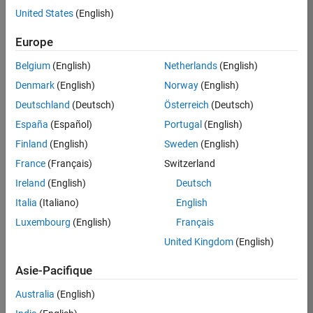
United States
(English)
Postuler
maintenant
Europe
Belgium
(English)
Netherlands
(English)
Denmark
(English)
Norway
(English)
Poste:
36935-
Deutschland
(Deutsch)
Österreich
(Deutsch)
GMAR
España
(Español)
Portugal
(English)
Équipe:
Finland
(English)
Sweden
(English)
Ingénierie
France
(Français)
Switzerland
de
la
Ireland
(English)
Deutsch
qualité
Italia
(Italiano)
English
Lieu:
Luxembourg
(English)
Français
FR-
United Kingdom
(English)
Meudon
Asie-Pacifique
Résumé
Australia
(English)
du