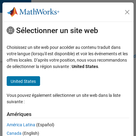
Passer au contenu
Votre
carrière
Sélectionner un site web
chez
MathWorks
Choisissez un site web pour accéder au contenu traduit dans
votre langue (lorsqu'il est disponible) et voir les événements et les
Accueil
Explorer nos opportunités
Adresses de nos bureaux
Étudi
offres locales. D’après votre position, nous vous recommandons
de sélectionner la région suivante :
United States
.
Chercher
d’autres
United States
offres
d'emplois
Vous pouvez également sélectionner un site web dans la liste
Senior
suivante :
Software
Amériques
Quality
América Latina
(Español)
Engineer
Canada
(English)