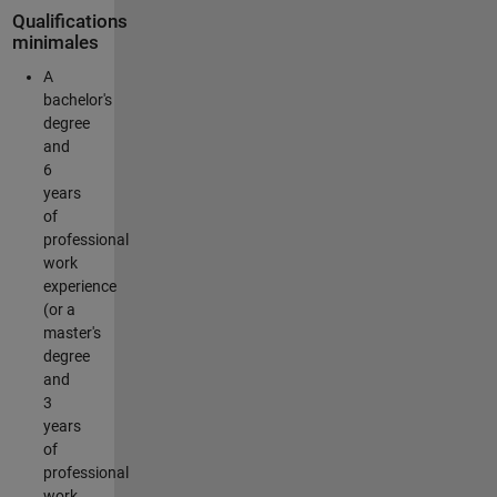
Qualifications
minimales
A
bachelor's
degree
and
6
years
of
professional
work
experience
(or a
master's
degree
and
3
years
of
professional
work