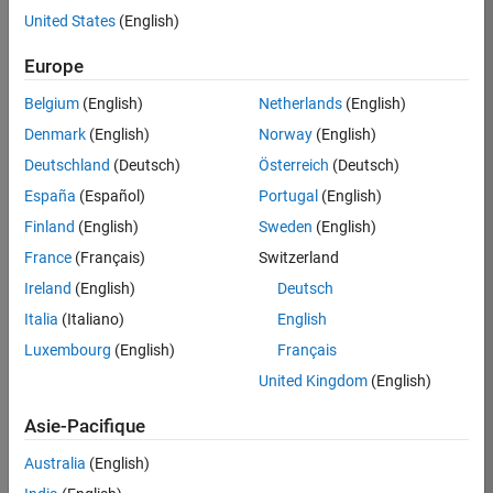
United States
(English)
Postuler
maintenant
Europe
Belgium
(English)
Netherlands
(English)
Denmark
(English)
Norway
(English)
Poste:
36935-
Deutschland
(Deutsch)
Österreich
(Deutsch)
GMAR
España
(Español)
Portugal
(English)
Équipe:
Finland
(English)
Sweden
(English)
Ingénierie
France
(Français)
Switzerland
de
la
Ireland
(English)
Deutsch
qualité
Italia
(Italiano)
English
Lieu:
Luxembourg
(English)
Français
FR-
United Kingdom
(English)
Meudon
Asie-Pacifique
Résumé
Australia
(English)
du