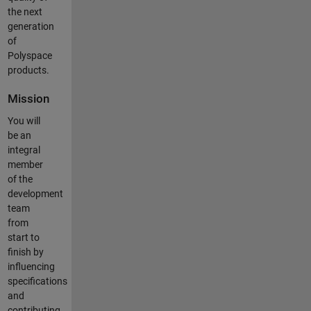
the next
generation
of
Polyspace
products.
Mission
You will
be an
integral
member
of the
development
team
from
start to
finish by
influencing
specifications
and
contributing