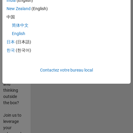
India
(English)
poste
New Zealand
(English)
Are you
中国
passionate
简体中文
about
English
state-of-
the-art
日本
(日本語)
technologies?
한국
(한국어)
Do you
enjoy
solving
Contactez votre bureau local
challenging
problems
and
thinking
outside
the box?
Join us to
leverage
your