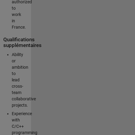
authorized
to
work
in
France.
Qualifications
supplémentaires
Ability
or
ambition
to
lead
cross-
team
collaborative
projects.
Experience
with
C/C++
programming