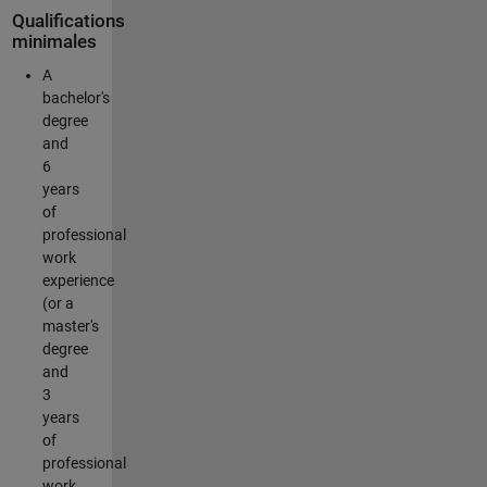
Qualifications
minimales
A
bachelor's
degree
and
6
years
of
professional
work
experience
(or a
master's
degree
and
3
years
of
professional
work