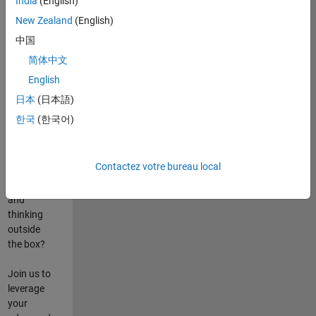
India
(English)
poste
New Zealand
(English)
Are you
中国
passionate
简体中文
about
English
state-of-
the-art
日本
(日本語)
technologies?
한국
(한국어)
Do you
enjoy
solving
Contactez votre bureau local
challenging
problems
and
thinking
outside
the box?
Join us to
leverage
your