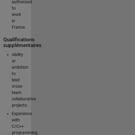
authorized
to
work
in
France.
Qualifications
supplémentaires
Ability
or
ambition
to
lead
cross-
team
collaborative
projects.
Experience
with
C/C++
programming