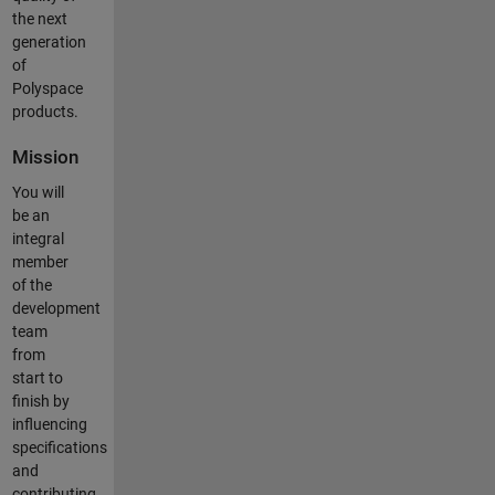
the next
generation
of
Polyspace
products.
Mission
You will
be an
integral
member
of the
development
team
from
start to
finish by
influencing
specifications
and
contributing