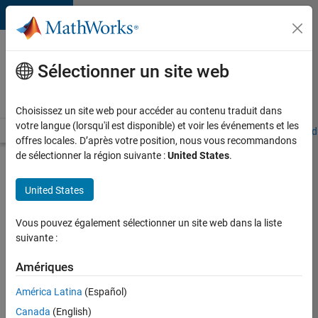
Passer au contenu
Votre
carrière
Sélectionner un site web
chez
MathWorks
Choisissez un site web pour accéder au contenu traduit dans
votre langue (lorsqu'il est disponible) et voir les événements et les
Accueil
Explorer nos opportunités
Adresses de nos bureaux
Étudi
offres locales. D’après votre position, nous vous recommandons
de sélectionner la région suivante :
United States
.
Chercher
d’autres
United States
offres
d'emplois
Vous pouvez également sélectionner un site web dans la liste
Senior
suivante :
Software
Amériques
Quality
América Latina
(Español)
Engineer
Canada
(English)