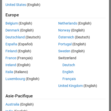
United States
(English)
Postuler
maintenant
Europe
Belgium
(English)
Netherlands
(English)
Denmark
(English)
Norway
(English)
Poste:
36935-
Deutschland
(Deutsch)
Österreich
(Deutsch)
GMAR
España
(Español)
Portugal
(English)
Équipe:
Finland
(English)
Sweden
(English)
Ingénierie
France
(Français)
Switzerland
de
la
Ireland
(English)
Deutsch
qualité
Italia
(Italiano)
English
Lieu:
Luxembourg
(English)
Français
FR-
United Kingdom
(English)
Meudon
Asie-Pacifique
Résumé
Australia
(English)
du