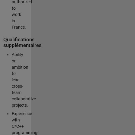
authorized
to
work
in
France.
Qualifications
supplémentaires
Ability
or
ambition
to
lead
cross-
team
collaborative
projects.
Experience
with
C/C++
programming