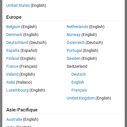
United States
(English)
Postuler
maintenant
Europe
Belgium
(English)
Netherlands
(English)
Denmark
(English)
Norway
(English)
Poste:
36935-
Deutschland
(Deutsch)
Österreich
(Deutsch)
GMAR
España
(Español)
Portugal
(English)
Équipe:
Finland
(English)
Sweden
(English)
Ingénierie
France
(Français)
Switzerland
de
la
Ireland
(English)
Deutsch
qualité
Italia
(Italiano)
English
Lieu:
Luxembourg
(English)
Français
FR-
United Kingdom
(English)
Meudon
Asie-Pacifique
Résumé
Australia
(English)
du