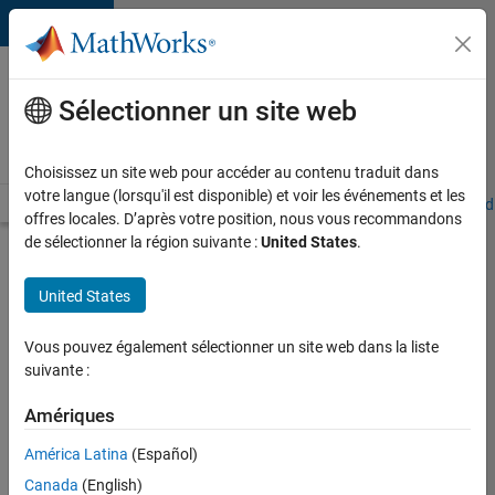
Passer au contenu
Votre
carrière
Sélectionner un site web
chez
MathWorks
Choisissez un site web pour accéder au contenu traduit dans
votre langue (lorsqu'il est disponible) et voir les événements et les
Accueil
Explorer nos opportunités
Adresses de nos bureaux
Étudi
offres locales. D’après votre position, nous vous recommandons
de sélectionner la région suivante :
United States
.
Chercher
d’autres
United States
offres
d'emplois
Vous pouvez également sélectionner un site web dans la liste
Senior
suivante :
Software
Amériques
Quality
América Latina
(Español)
Engineer
Canada
(English)