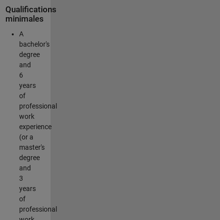
Qualifications
minimales
A
bachelor's
degree
and
6
years
of
professional
work
experience
(or a
master's
degree
and
3
years
of
professional
work