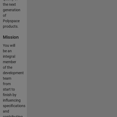
the next
generation
of
Polyspace
products.
Mission
You will
be an
integral
member
of the
development
team
from
start to
finish by
influencing
specifications
and
contributing