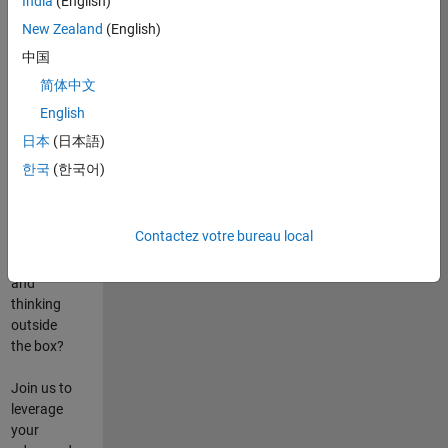
India
(English)
poste
New Zealand
(English)
Are you
中国
passionate
简体中文
about
English
state-of-
the-art
日本
(日本語)
technologies?
한국
(한국어)
Do you
enjoy
solving
Contactez votre bureau local
challenging
problems
and
thinking
outside
the box?
Join us to
leverage
your