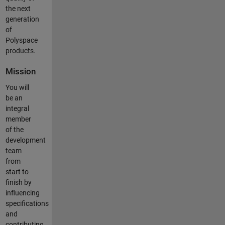
the next
generation
of
Polyspace
products.
Mission
You will
be an
integral
member
of the
development
team
from
start to
finish by
influencing
specifications
and
contributing