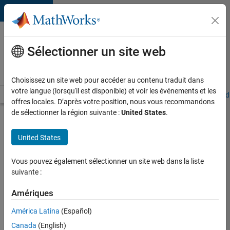
Passer au contenu
Votre
carrière
Sélectionner un site web
chez
MathWorks
Choisissez un site web pour accéder au contenu traduit dans
votre langue (lorsqu'il est disponible) et voir les événements et les
Accueil
Explorer nos opportunités
Adresses de nos bureaux
Étudi
offres locales. D’après votre position, nous vous recommandons
de sélectionner la région suivante :
United States
.
Chercher
d’autres
United States
offres
d'emplois
Vous pouvez également sélectionner un site web dans la liste
Senior
suivante :
Software
Amériques
Quality
América Latina
(Español)
Engineer
Canada
(English)