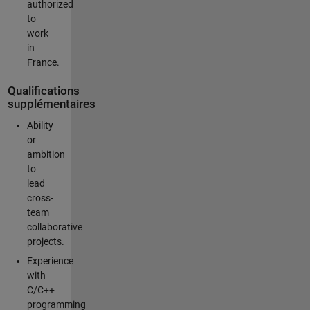
authorized
to
work
in
France.
Qualifications
supplémentaires
Ability
or
ambition
to
lead
cross-
team
collaborative
projects.
Experience
with
C/C++
programming