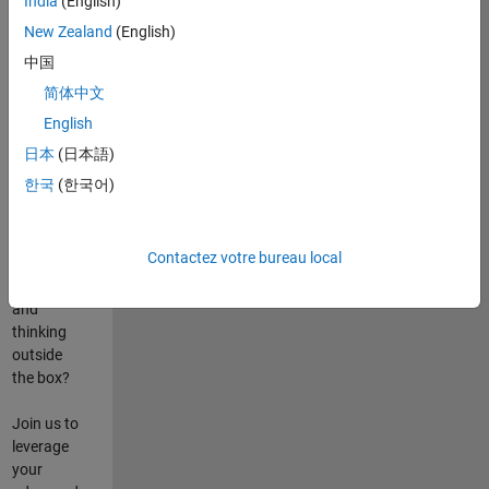
India
(English)
poste
New Zealand
(English)
Are you
中国
passionate
简体中文
about
English
state-of-
the-art
日本
(日本語)
technologies?
한국
(한국어)
Do you
enjoy
solving
Contactez votre bureau local
challenging
problems
and
thinking
outside
the box?
Join us to
leverage
your