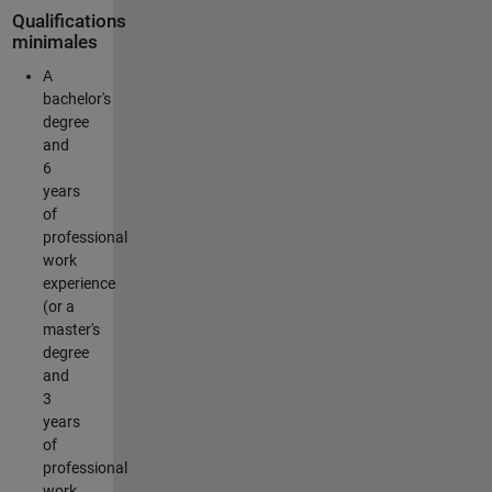
Qualifications
minimales
A
bachelor's
degree
and
6
years
of
professional
work
experience
(or a
master's
degree
and
3
years
of
professional
work