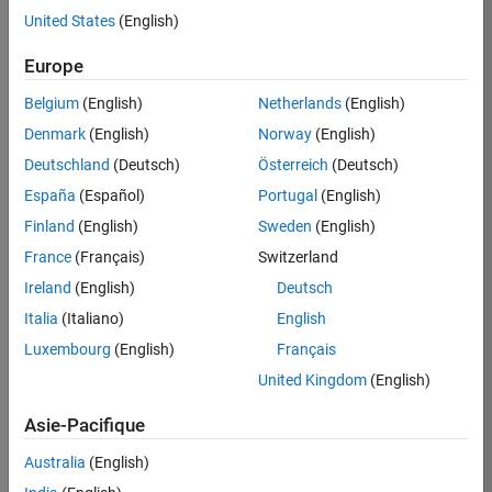
United States
(English)
Postuler
maintenant
Europe
Belgium
(English)
Netherlands
(English)
Denmark
(English)
Norway
(English)
Poste:
36935-
Deutschland
(Deutsch)
Österreich
(Deutsch)
GMAR
España
(Español)
Portugal
(English)
Équipe:
Finland
(English)
Sweden
(English)
Ingénierie
France
(Français)
Switzerland
de
la
Ireland
(English)
Deutsch
qualité
Italia
(Italiano)
English
Lieu:
Luxembourg
(English)
Français
FR-
United Kingdom
(English)
Meudon
Asie-Pacifique
Résumé
Australia
(English)
du