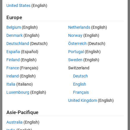
United States
(English)
Postuler
maintenant
Europe
Belgium
(English)
Netherlands
(English)
Denmark
(English)
Norway
(English)
Poste:
36935-
Deutschland
(Deutsch)
Österreich
(Deutsch)
GMAR
España
(Español)
Portugal
(English)
Équipe:
Finland
(English)
Sweden
(English)
Ingénierie
France
(Français)
Switzerland
de
la
Ireland
(English)
Deutsch
qualité
Italia
(Italiano)
English
Lieu:
Luxembourg
(English)
Français
FR-
United Kingdom
(English)
Meudon
Asie-Pacifique
Résumé
Australia
(English)
du