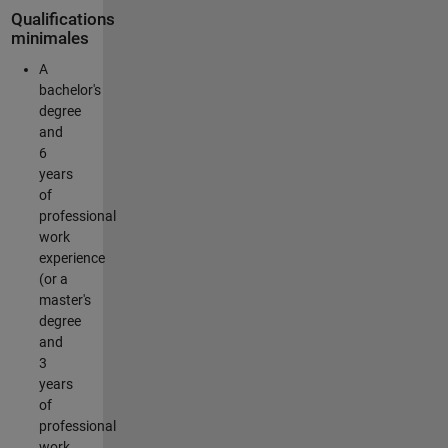
Qualifications
minimales
A
bachelor's
degree
and
6
years
of
professional
work
experience
(or a
master's
degree
and
3
years
of
professional
work