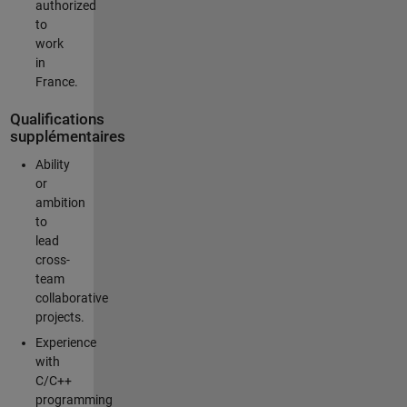
authorized
to
work
in
France.
Qualifications
supplémentaires
Ability
or
ambition
to
lead
cross-
team
collaborative
projects.
Experience
with
C/C++
programming