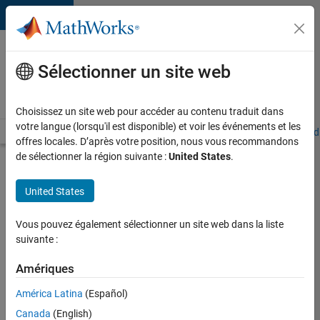
Passer au contenu
Votre
carrière
Sélectionner un site web
chez
MathWorks
Choisissez un site web pour accéder au contenu traduit dans
votre langue (lorsqu'il est disponible) et voir les événements et les
Accueil
Explorer nos opportunités
Adresses de nos bureaux
Étudi
offres locales. D’après votre position, nous vous recommandons
de sélectionner la région suivante :
United States
.
Chercher
d’autres
United States
offres
d'emplois
Vous pouvez également sélectionner un site web dans la liste
Senior
suivante :
Software
Amériques
Quality
América Latina
(Español)
Engineer
Canada
(English)