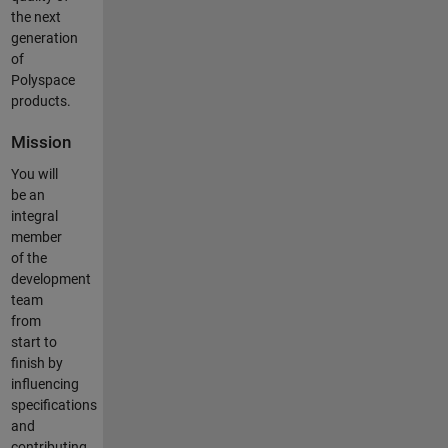
the next
generation
of
Polyspace
products.
Mission
You will
be an
integral
member
of the
development
team
from
start to
finish by
influencing
specifications
and
contributing