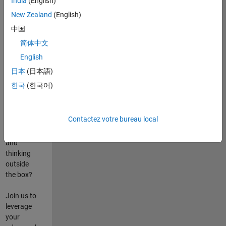
India
(English)
poste
New Zealand
(English)
Are you
中国
passionate
简体中文
about
English
state-of-
the-art
日本
(日本語)
technologies?
한국
(한국어)
Do you
enjoy
solving
Contactez votre bureau local
challenging
problems
and
thinking
outside
the box?
Join us to
leverage
your