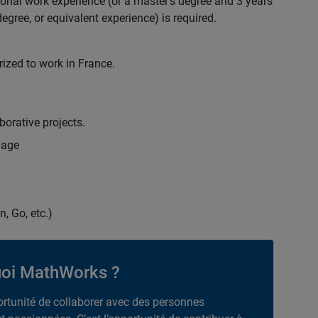
ional work experience (or a master's degree and 3 years
egree, or equivalent experience) is required.
rized to work in France.
borative projects.
uage
n, Go, etc.)
oi MathWorks ?
portunité de collaborer avec des personnes