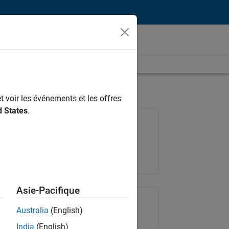
t voir les événements et les offres
d States
.
Poste: 36935-GMAR
Équipe:
Ingénierie de la qualité
Lieu:
FR-Meudon
Asie-Pacifique
Partager le poste
Australia
(English)
India
(English)