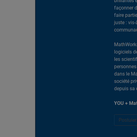
brillantes 
façonner d
faire part
juste : vis
communaut
MathWorks
logiciels d
les scient
personnes 
dans le Ma
société pr
depuis sa 
YOU + Mat
Postule