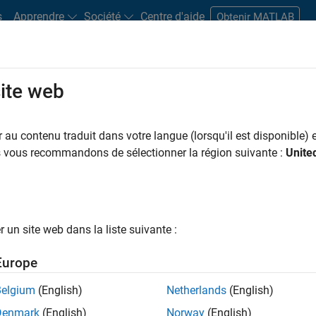
s
Apprendre
Société
Centre d'aide
Obtenir MATLAB
site web
s bureaux
Étudiants et carrières
Ressources
Compte candidat
au contenu traduit dans votre langue (lorsqu'il est disponible) e
us vous recommandons de sélectionner la région suivante :
Unite
ngineer
un site web dans la liste suivante :
Europe
nologies? Do you enjoy solving challenging problems
Belgium
(English)
Netherlands
(English)
Denmark
(English)
Norway
(English)