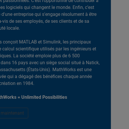
et passionnées. C’est l’opportunité de contribuer à
es logiciels qui changent le monde. Enfin, c’est
ie d'une entreprise qui s'engage résolument à être
-à-vis de ses employés, de ses clients et de sa
é locale.
 conçoit MATLAB et Simulink, les principaux
e calcul scientifique utilisés par les ingénieurs et
ifiques. La société emploie plus de 6 500
dans 16 pays avec un siège social situé à Natick,
ssachusetts (États-Unis). MathWorks est une
ivée qui a dégagé des bénéfices chaque année
création en 1984.
hWorks = Unlimited Possibilities
r maintenant