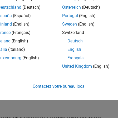
C++ development to design and develop new test
Deutschland
(Deutsch)
Österreich
(Deutsch)
 test suites, and conduct hands-on testing to improve
España
(Español)
Portugal
(English)
 products.
inland
(English)
Sweden
(English)
rance
(Français)
Switzerland
reland
(English)
Deutsch
nt team from start to finish by influencing
gn and testability thereby ensuring high quality
talia
(Italiano)
English
Luxembourg
(English)
Français
United Kingdom
(English)
 with developers throughout the design phase
Contactez votre bureau local
 and automation
iling) and effectiveness (Coverage, Code completeness)