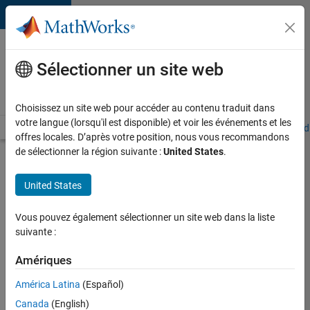
Passer au contenu
Votre
carrière
Sélectionner un site web
chez
MathWorks
Choisissez un site web pour accéder au contenu traduit dans
votre langue (lorsqu'il est disponible) et voir les événements et les
Accueil
Explorer nos opportunités
Adresses de nos bureaux
Étudi
offres locales. D’après votre position, nous vous recommandons
de sélectionner la région suivante :
United States
.
Chercher
d’autres
United States
offres
d'emplois
Vous pouvez également sélectionner un site web dans la liste
Senior
suivante :
Software
Amériques
Quality
América Latina
(Español)
Engineer
Canada
(English)