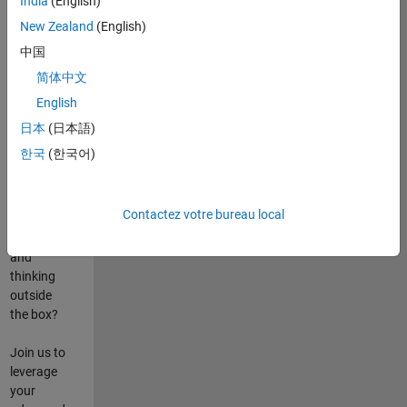
India
(English)
poste
New Zealand
(English)
Are you
中国
passionate
简体中文
about
English
state-of-
the-art
日本
(日本語)
technologies?
한국
(한국어)
Do you
enjoy
solving
Contactez votre bureau local
challenging
problems
and
thinking
outside
the box?
Join us to
leverage
your