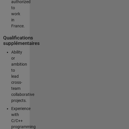
authorized
to
work
in
France.
Qualifications
supplémentaires
Ability
or
ambition
to
lead
cross-
team
collaborative
projects.
Experience
with
C/C++
programming