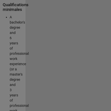
Qualifications
minimales
A
bachelor's
degree
and
6
years
of
professional
work
experience
(or a
master's
degree
and
3
years
of
professional
work