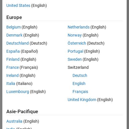
United States
(English)
Postuler
maintenant
Europe
Belgium
(English)
Netherlands
(English)
Denmark
(English)
Norway
(English)
Poste:
36935-
Deutschland
(Deutsch)
Österreich
(Deutsch)
GMAR
España
(Español)
Portugal
(English)
Équipe:
Finland
(English)
Sweden
(English)
Ingénierie
France
(Français)
Switzerland
de
la
Ireland
(English)
Deutsch
qualité
Italia
(Italiano)
English
Lieu:
Luxembourg
(English)
Français
FR-
United Kingdom
(English)
Meudon
Asie-Pacifique
Résumé
Australia
(English)
du