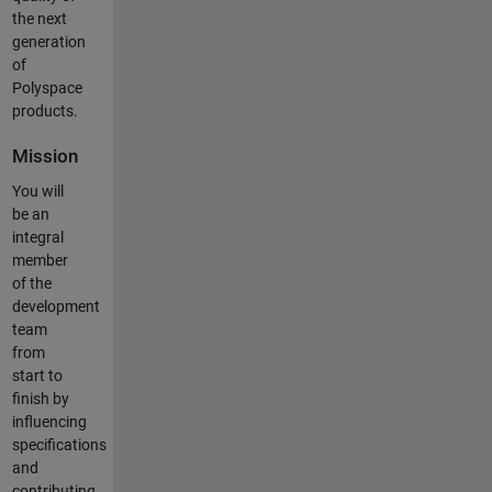
the next
generation
of
Polyspace
products.
Mission
You will
be an
integral
member
of the
development
team
from
start to
finish by
influencing
specifications
and
contributing