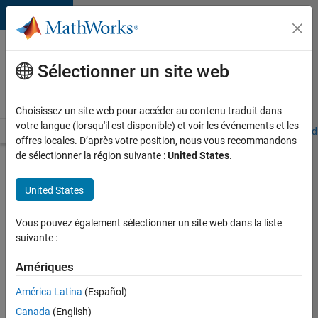
Passer au contenu
Votre
carrière
Sélectionner un site web
chez
MathWorks
Choisissez un site web pour accéder au contenu traduit dans
votre langue (lorsqu'il est disponible) et voir les événements et les
Accueil
Explorer nos opportunités
Adresses de nos bureaux
Étudi
offres locales. D’après votre position, nous vous recommandons
de sélectionner la région suivante :
United States
.
Chercher
d’autres
United States
offres
d'emplois
Vous pouvez également sélectionner un site web dans la liste
Senior
suivante :
Software
Amériques
Quality
América Latina
(Español)
Engineer
Canada
(English)