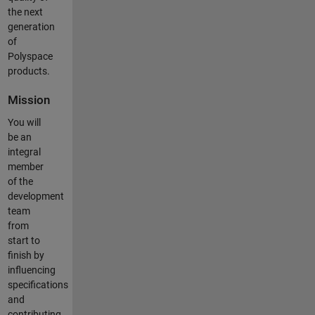
the next
generation
of
Polyspace
products.
Mission
You will
be an
integral
member
of the
development
team
from
start to
finish by
influencing
specifications
and
contributing