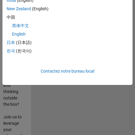
India
(English)
poste
New Zealand
(English)
Are you
中国
passionate
简体中文
about
English
state-of-
the-art
日本
(日本語)
technologies?
한국
(한국어)
Do you
enjoy
solving
Contactez votre bureau local
challenging
problems
and
thinking
outside
the box?
Join us to
leverage
your