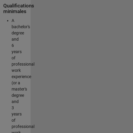
Qualifications
minimales
A
bachelor's
degree
and
6
years
of
professional
work
experience
(or a
master's
degree
and
3
years
of
professional
work