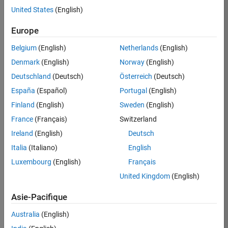
United States
(English)
Postuler
maintenant
Europe
Belgium
(English)
Netherlands
(English)
Denmark
(English)
Norway
(English)
Poste:
36935-
Deutschland
(Deutsch)
Österreich
(Deutsch)
GMAR
España
(Español)
Portugal
(English)
Équipe:
Finland
(English)
Sweden
(English)
Ingénierie
France
(Français)
Switzerland
de
la
Ireland
(English)
Deutsch
qualité
Italia
(Italiano)
English
Lieu:
Luxembourg
(English)
Français
FR-
United Kingdom
(English)
Meudon
Asie-Pacifique
Résumé
Australia
(English)
du