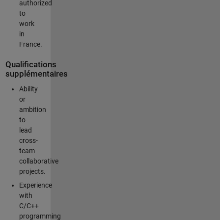
authorized
to
work
in
France.
Qualifications
supplémentaires
Ability
or
ambition
to
lead
cross-
team
collaborative
projects.
Experience
with
C/C++
programming