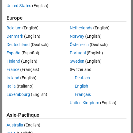
United States
(English)
Postuler
maintenant
Europe
Belgium
(English)
Netherlands
(English)
Denmark
(English)
Norway
(English)
Poste:
36935-
Deutschland
(Deutsch)
Österreich
(Deutsch)
GMAR
España
(Español)
Portugal
(English)
Équipe:
Finland
(English)
Sweden
(English)
Ingénierie
France
(Français)
Switzerland
de
la
Ireland
(English)
Deutsch
qualité
Italia
(Italiano)
English
Lieu:
Luxembourg
(English)
Français
FR-
United Kingdom
(English)
Meudon
Asie-Pacifique
Résumé
Australia
(English)
du