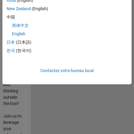
India
(English)
poste
New Zealand
(English)
Are you
中国
passionate
简体中文
about
English
state-of-
the-art
日本
(日本語)
technologies?
한국
(한국어)
Do you
enjoy
solving
Contactez votre bureau local
challenging
problems
and
thinking
outside
the box?
Join us to
leverage
your