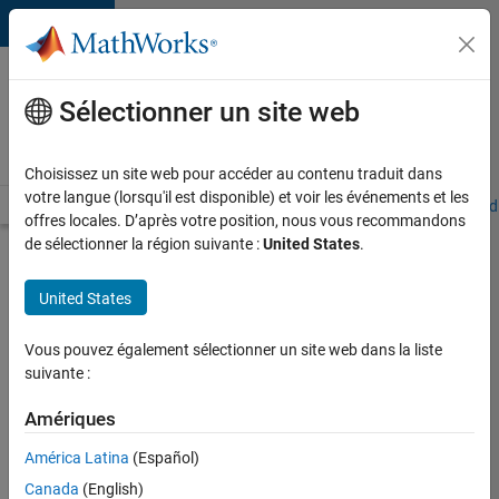
Passer au contenu
Votre
carrière
Sélectionner un site web
chez
MathWorks
Choisissez un site web pour accéder au contenu traduit dans
votre langue (lorsqu'il est disponible) et voir les événements et les
Accueil
Explorer nos opportunités
Adresses de nos bureaux
Étudi
offres locales. D’après votre position, nous vous recommandons
de sélectionner la région suivante :
United States
.
Chercher
d’autres
United States
offres
d'emplois
Vous pouvez également sélectionner un site web dans la liste
Senior
suivante :
Software
Amériques
Quality
América Latina
(Español)
Engineer
Canada
(English)