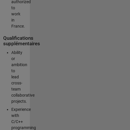
authorized
to
work
in
France.
Qualifications
supplémentaires
Ability
or
ambition
to
lead
cross-
team
collaborative
projects.
Experience
with
C/C++
programming