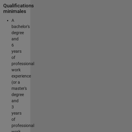
Qualifications
minimales
A
bachelor's
degree
and
6
years
of
professional
work
experience
(or a
master's
degree
and
3
years
of
professional
work