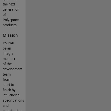
the next
generation
of
Polyspace
products.
Mission
You will
be an
integral
member
of the
development
team
from
start to
finish by
influencing
specifications
and
contributing