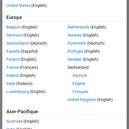
United States
(English)
Postuler
maintenant
Europe
Belgium
(English)
Netherlands
(English)
Denmark
(English)
Norway
(English)
Poste:
36935-
Deutschland
(Deutsch)
Österreich
(Deutsch)
GMAR
España
(Español)
Portugal
(English)
Équipe:
Finland
(English)
Sweden
(English)
Ingénierie
France
(Français)
Switzerland
de
la
Ireland
(English)
Deutsch
qualité
Italia
(Italiano)
English
Lieu:
Luxembourg
(English)
Français
FR-
United Kingdom
(English)
Meudon
Asie-Pacifique
Résumé
Australia
(English)
du