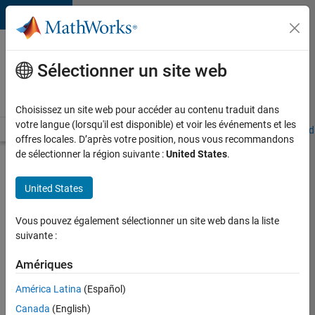
Passer au contenu
Votre
carrière
Sélectionner un site web
chez
MathWorks
Choisissez un site web pour accéder au contenu traduit dans
votre langue (lorsqu'il est disponible) et voir les événements et les
Accueil
Explorer nos opportunités
Adresses de nos bureaux
Étudi
offres locales. D’après votre position, nous vous recommandons
de sélectionner la région suivante :
United States
.
Chercher
d’autres
United States
offres
d'emplois
Vous pouvez également sélectionner un site web dans la liste
Senior
suivante :
Software
Amériques
Quality
América Latina
(Español)
Engineer
Canada
(English)