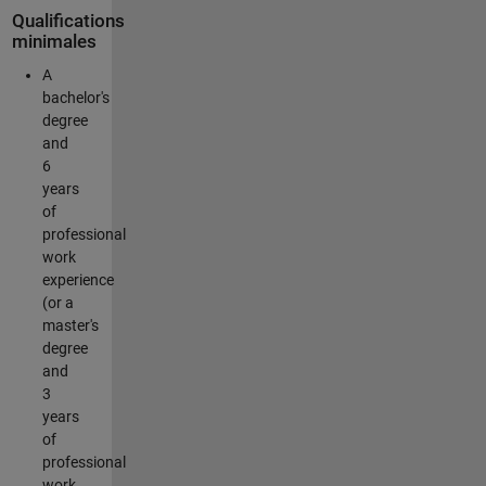
Qualifications
minimales
A
bachelor's
degree
and
6
years
of
professional
work
experience
(or a
master's
degree
and
3
years
of
professional
work