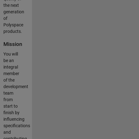
the next
generation
of
Polyspace
products.
Mission
You will
be an
integral
member
of the
development
team
from
start to
finish by
influencing
specifications
and
contributing