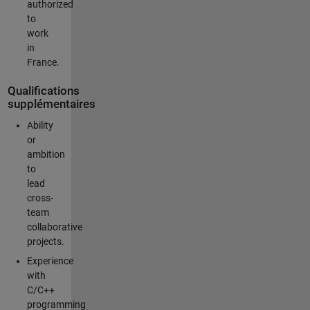
authorized
to
work
in
France.
Qualifications
supplémentaires
Ability
or
ambition
to
lead
cross-
team
collaborative
projects.
Experience
with
C/C++
programming