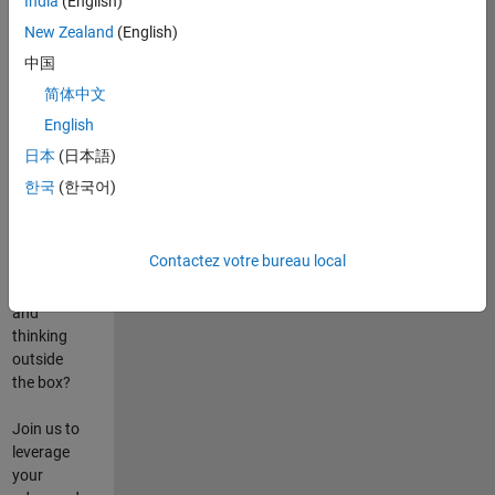
India
(English)
poste
New Zealand
(English)
Are you
中国
passionate
简体中文
about
English
state-of-
the-art
日本
(日本語)
technologies?
한국
(한국어)
Do you
enjoy
solving
Contactez votre bureau local
challenging
problems
and
thinking
outside
the box?
Join us to
leverage
your