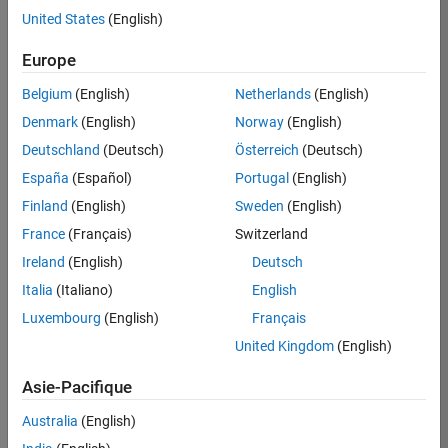
United States
(English)
Postuler
maintenant
Europe
Belgium
(English)
Netherlands
(English)
Denmark
(English)
Norway
(English)
Poste:
36935-
Deutschland
(Deutsch)
Österreich
(Deutsch)
GMAR
España
(Español)
Portugal
(English)
Équipe:
Finland
(English)
Sweden
(English)
Ingénierie
France
(Français)
Switzerland
de
la
Ireland
(English)
Deutsch
qualité
Italia
(Italiano)
English
Lieu:
Luxembourg
(English)
Français
FR-
United Kingdom
(English)
Meudon
Asie-Pacifique
Résumé
Australia
(English)
du