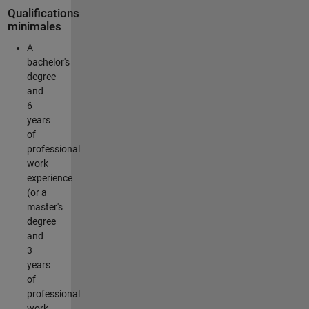
Qualifications
minimales
A
bachelor's
degree
and
6
years
of
professional
work
experience
(or a
master's
degree
and
3
years
of
professional
work