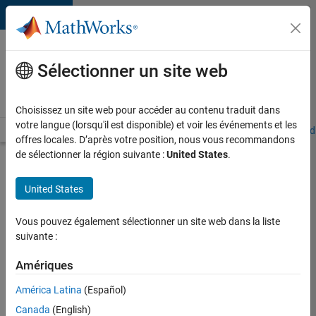
Passer au contenu
Votre
carrière
Sélectionner un site web
chez
MathWorks
Choisissez un site web pour accéder au contenu traduit dans
votre langue (lorsqu'il est disponible) et voir les événements et les
Accueil
Explorer nos opportunités
Adresses de nos bureaux
Étudi
offres locales. D’après votre position, nous vous recommandons
de sélectionner la région suivante :
United States
.
Chercher
d’autres
United States
offres
d'emplois
Vous pouvez également sélectionner un site web dans la liste
Senior
suivante :
Software
Amériques
Quality
América Latina
(Español)
Engineer
Canada
(English)