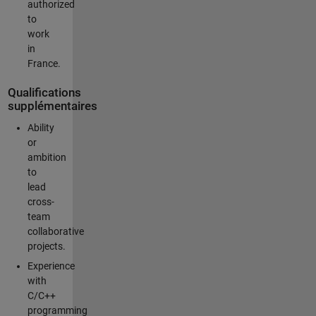
authorized
to
work
in
France.
Qualifications
supplémentaires
Ability
or
ambition
to
lead
cross-
team
collaborative
projects.
Experience
with
C/C++
programming