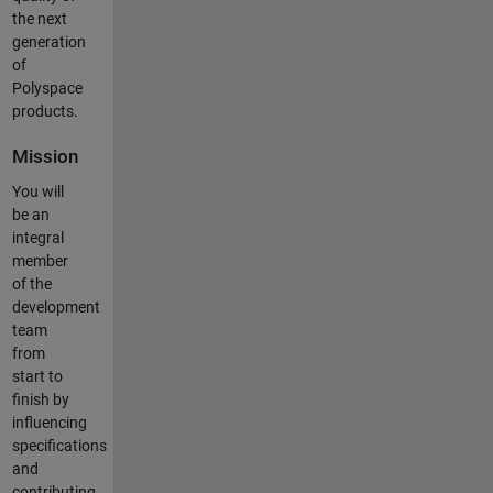
the next
generation
of
Polyspace
products.
Mission
You will
be an
integral
member
of the
development
team
from
start to
finish by
influencing
specifications
and
contributing