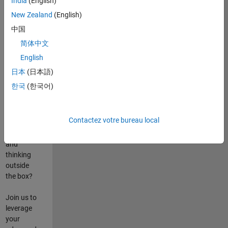
India
(English)
poste
New Zealand
(English)
Are you
中国
passionate
简体中文
about
English
state-of-
the-art
日本
(日本語)
technologies?
한국
(한국어)
Do you
enjoy
solving
Contactez votre bureau local
challenging
problems
and
thinking
outside
the box?
Join us to
leverage
your