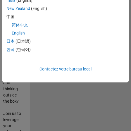
India
(English)
poste
New Zealand
(English)
Are you
中国
passionate
简体中文
about
English
state-of-
the-art
日本
(日本語)
technologies?
한국
(한국어)
Do you
enjoy
solving
Contactez votre bureau local
challenging
problems
and
thinking
outside
the box?
Join us to
leverage
your