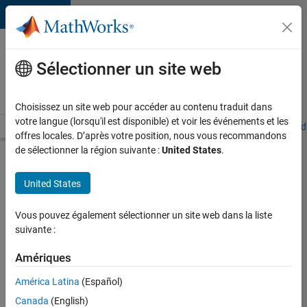
Passer au contenu
Votre
carrière
Sélectionner un site web
chez
MathWorks
Choisissez un site web pour accéder au contenu traduit dans
votre langue (lorsqu'il est disponible) et voir les événements et les
Accueil
Explorer nos opportunités
Adresses de nos bureaux
Étudi
offres locales. D’après votre position, nous vous recommandons
de sélectionner la région suivante :
United States
.
Chercher
d’autres
United States
offres
d'emplois
Vous pouvez également sélectionner un site web dans la liste
Senior
suivante :
Software
Amériques
Quality
América Latina
(Español)
Engineer
Canada
(English)