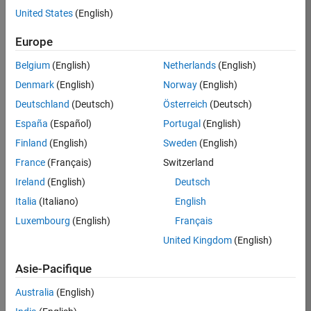
United States
(English)
Postuler
maintenant
Europe
Belgium
(English)
Netherlands
(English)
Denmark
(English)
Norway
(English)
Poste:
36935-
Deutschland
(Deutsch)
Österreich
(Deutsch)
GMAR
España
(Español)
Portugal
(English)
Équipe:
Finland
(English)
Sweden
(English)
Ingénierie
France
(Français)
Switzerland
de
la
Ireland
(English)
Deutsch
qualité
Italia
(Italiano)
English
Lieu:
Luxembourg
(English)
Français
FR-
United Kingdom
(English)
Meudon
Asie-Pacifique
Résumé
Australia
(English)
du