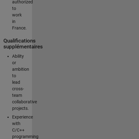
authorized
to
work
in
France.
Qualifications
supplémentaires
Ability
or
ambition
to
lead
cross-
team
collaborative
projects.
Experience
with
C/C++
programming