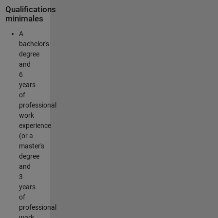
Qualifications
minimales
A
bachelor's
degree
and
6
years
of
professional
work
experience
(or a
master's
degree
and
3
years
of
professional
work