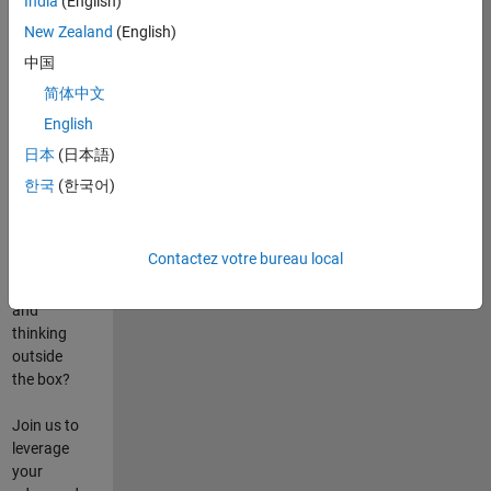
India
(English)
poste
New Zealand
(English)
Are you
中国
passionate
简体中文
about
English
state-of-
the-art
日本
(日本語)
technologies?
한국
(한국어)
Do you
enjoy
solving
Contactez votre bureau local
challenging
problems
and
thinking
outside
the box?
Join us to
leverage
your