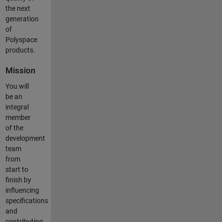
the next
generation
of
Polyspace
products.
Mission
You will
be an
integral
member
of the
development
team
from
start to
finish by
influencing
specifications
and
contributing