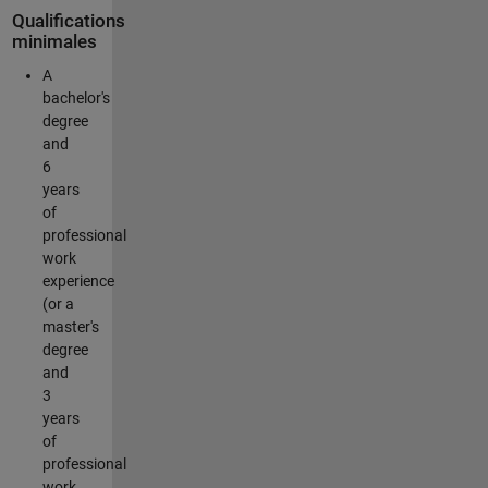
Qualifications
minimales
A
bachelor's
degree
and
6
years
of
professional
work
experience
(or a
master's
degree
and
3
years
of
professional
work