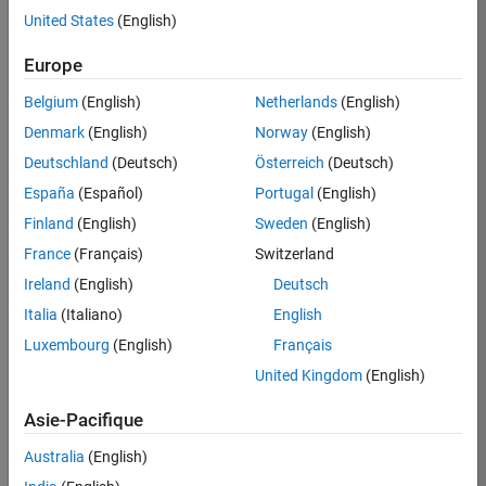
United States
(English)
Postuler
maintenant
Europe
Belgium
(English)
Netherlands
(English)
Denmark
(English)
Norway
(English)
Poste:
36935-
Deutschland
(Deutsch)
Österreich
(Deutsch)
GMAR
España
(Español)
Portugal
(English)
Équipe:
Finland
(English)
Sweden
(English)
Ingénierie
France
(Français)
Switzerland
de
la
Ireland
(English)
Deutsch
qualité
Italia
(Italiano)
English
Lieu:
Luxembourg
(English)
Français
FR-
United Kingdom
(English)
Meudon
Asie-Pacifique
Résumé
Australia
(English)
du