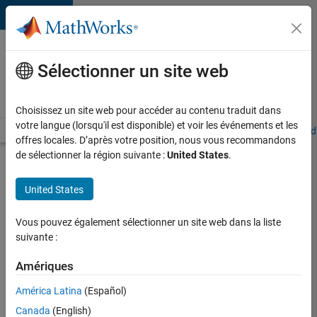
Passer au contenu
Votre
carrière
Sélectionner un site web
chez
MathWorks
Choisissez un site web pour accéder au contenu traduit dans
votre langue (lorsqu'il est disponible) et voir les événements et les
Accueil
Explorer nos opportunités
Adresses de nos bureaux
Étudi
offres locales. D’après votre position, nous vous recommandons
de sélectionner la région suivante :
United States
.
Chercher
d’autres
United States
offres
d'emplois
Vous pouvez également sélectionner un site web dans la liste
Senior
suivante :
Software
Amériques
Quality
América Latina
(Español)
Engineer
Canada
(English)