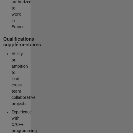
authorized
to
work
in
France.
Qualifications
supplémentaires
Ability
or
ambition
to
lead
cross-
team
collaborative
projects.
Experience
with
C/C++
programming