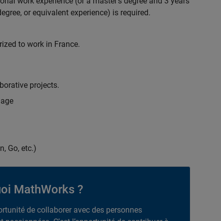
ional work experience (or a master's degree and 3 years
egree, or equivalent experience) is required.
rized to work in France.
borative projects.
uage
n, Go, etc.)
oi MathWorks ?
portunité de collaborer avec des personnes