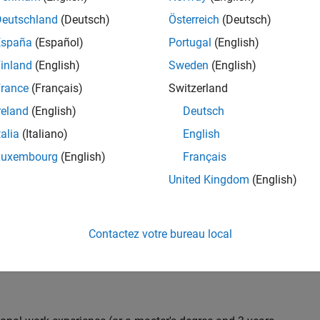
C++ development to design and develop new test
Deutschland
(Deutsch)
Österreich
(Deutsch)
 test suites, and conduct hands-on testing to improve
España
(Español)
Portugal
(English)
 products.
inland
(English)
Sweden
(English)
rance
(Français)
Switzerland
reland
(English)
Deutsch
nt team from start to finish by influencing
gn and testability thereby ensuring high quality
talia
(Italiano)
English
Luxembourg
(English)
Français
United Kingdom
(English)
 with developers throughout the design phase
Contactez votre bureau local
 and automation
iling) and effectiveness (Coverage, Code completeness)