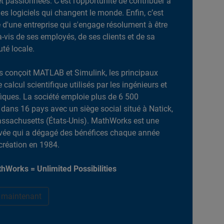
et passionnées. C’est l’opportunité de contribuer à
es logiciels qui changent le monde. Enfin, c’est
ie d'une entreprise qui s'engage résolument à être
-à-vis de ses employés, de ses clients et de sa
é locale.
 conçoit MATLAB et Simulink, les principaux
e calcul scientifique utilisés par les ingénieurs et
ifiques. La société emploie plus de 6 500
dans 16 pays avec un siège social situé à Natick,
ssachusetts (États-Unis). MathWorks est une
ivée qui a dégagé des bénéfices chaque année
création en 1984.
hWorks = Unlimited Possibilities
r maintenant