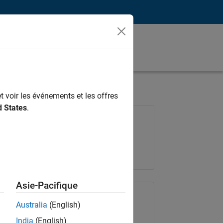
t voir les événements et les offres
d States
.
Poste: 36935-GMAR
Équipe:
Ingénierie de la qualité
Lieu:
FR-Meudon
Asie-Pacifique
Partager le poste
Australia
(English)
India
(English)