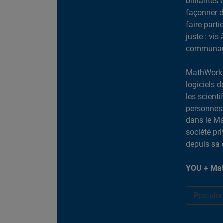
brillantes 
façonner d
faire part
juste : vis
communaut
MathWorks
logiciels d
les scient
personnes 
dans le Ma
société pr
depuis sa 
YOU + Mat
Postule