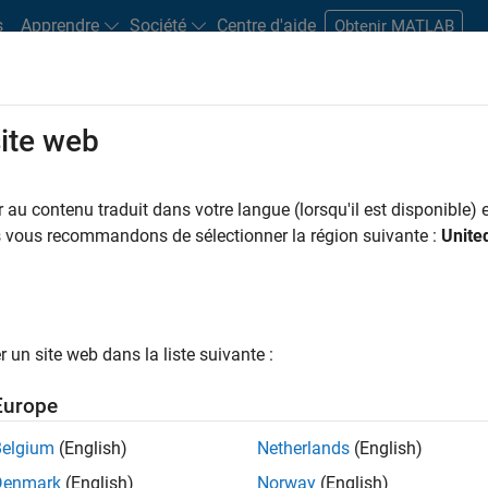
s
Apprendre
Société
Centre d'aide
Obtenir MATLAB
site web
s bureaux
Étudiants et carrières
Ressources
Compte candidat
au contenu traduit dans votre langue (lorsqu'il est disponible) e
us vous recommandons de sélectionner la région suivante :
Unite
ngineer
un site web dans la liste suivante :
Europe
nologies? Do you enjoy solving challenging problems
Belgium
(English)
Netherlands
(English)
Denmark
(English)
Norway
(English)