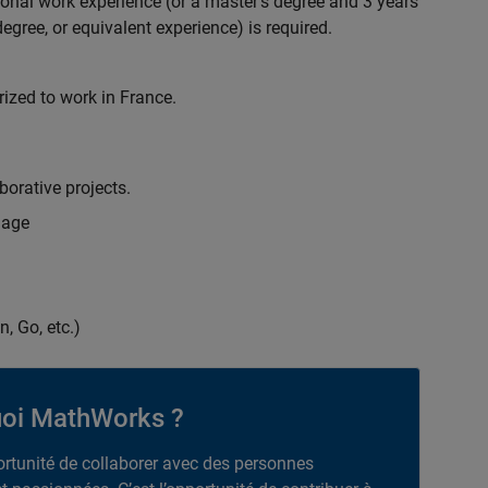
ional work experience (or a master's degree and 3 years
egree, or equivalent experience) is required.
rized to work in France.
borative projects.
uage
n, Go, etc.)
oi MathWorks ?
portunité de collaborer avec des personnes