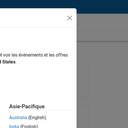
t voir les événements et les offres
d States
.
Poste: 36935-GMAR
Équipe:
Ingénierie de la qualité
Lieu:
FR-Meudon
Asie-Pacifique
Partager le poste
Australia
(English)
India
(English)