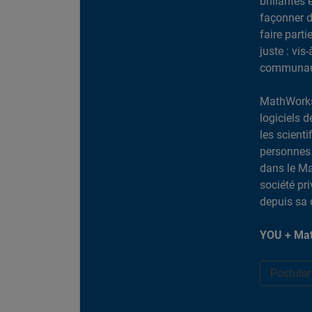
brillantes 
façonner d
faire part
juste : vis
communaut
MathWorks
logiciels d
les scient
personnes 
dans le Ma
société pr
depuis sa 
YOU + Mat
Postule