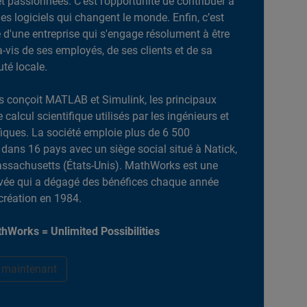
et passionnées. C’est l’opportunité de contribuer à
es logiciels qui changent le monde. Enfin, c’est
ie d'une entreprise qui s'engage résolument à être
-à-vis de ses employés, de ses clients et de sa
é locale.
 conçoit MATLAB et Simulink, les principaux
e calcul scientifique utilisés par les ingénieurs et
ifiques. La société emploie plus de 6 500
dans 16 pays avec un siège social situé à Natick,
ssachusetts (États-Unis). MathWorks est une
ivée qui a dégagé des bénéfices chaque année
création en 1984.
hWorks = Unlimited Possibilities
r maintenant