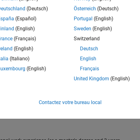
C++ development to design and develop new test
Deutschland
(Deutsch)
Österreich
(Deutsch)
 test suites, and conduct hands-on testing to improve
España
(Español)
Portugal
(English)
 products.
inland
(English)
Sweden
(English)
rance
(Français)
Switzerland
reland
(English)
Deutsch
nt team from start to finish by influencing
gn and testability thereby ensuring high quality
talia
(Italiano)
English
Luxembourg
(English)
Français
United Kingdom
(English)
 with developers throughout the design phase
Contactez votre bureau local
 and automation
iling) and effectiveness (Coverage, Code completeness)