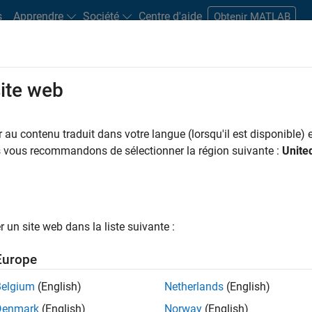
s
Apprendre
Société
Centre d'aide
Obtenir MATLAB
site web
s bureaux
Étudiants et carrières
Ressources
Compte candidat
au contenu traduit dans votre langue (lorsqu'il est disponible) e
us vous recommandons de sélectionner la région suivante :
Unite
ngineer
un site web dans la liste suivante :
Europe
nologies? Do you enjoy solving challenging problems
Belgium
(English)
Netherlands
(English)
Denmark
(English)
Norway
(English)