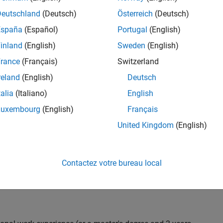
C++ development to design and develop new test
Deutschland
(Deutsch)
Österreich
(Deutsch)
 test suites, and conduct hands-on testing to improve
España
(Español)
Portugal
(English)
 products.
inland
(English)
Sweden
(English)
rance
(Français)
Switzerland
reland
(English)
Deutsch
nt team from start to finish by influencing
gn and testability thereby ensuring high quality
talia
(Italiano)
English
Luxembourg
(English)
Français
United Kingdom
(English)
 with developers throughout the design phase
Contactez votre bureau local
 and automation
iling) and effectiveness (Coverage, Code completeness)