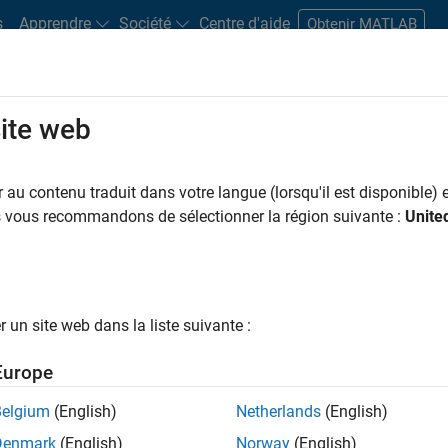
s
Apprendre
Société
Centre d'aide
Obtenir MATLAB
site web
s bureaux
Étudiants et carrières
Ressources
Compte candidat
au contenu traduit dans votre langue (lorsqu'il est disponible) e
us vous recommandons de sélectionner la région suivante :
Unite
ngineer
un site web dans la liste suivante :
Europe
nologies? Do you enjoy solving challenging problems
Belgium
(English)
Netherlands
(English)
Denmark
(English)
Norway
(English)