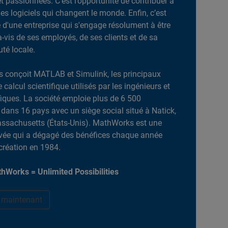
et passionnées. C’est l’opportunité de contribuer à
es logiciels qui changent le monde. Enfin, c’est
ie d'une entreprise qui s'engage résolument à être
-à-vis de ses employés, de ses clients et de sa
é locale.
 conçoit MATLAB et Simulink, les principaux
e calcul scientifique utilisés par les ingénieurs et
ifiques. La société emploie plus de 6 500
dans 16 pays avec un siège social situé à Natick,
ssachusetts (États-Unis). MathWorks est une
ivée qui a dégagé des bénéfices chaque année
création en 1984.
hWorks = Unlimited Possibilities
r maintenant