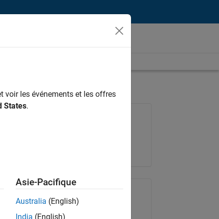
t voir les événements et les offres
d States
.
Poste: 36935-GMAR
Équipe:
Ingénierie de la qualité
Lieu:
FR-Meudon
Asie-Pacifique
Partager le poste
Australia
(English)
India
(English)