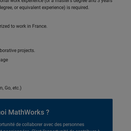
ional work experience (or a master's degree and 3 years
egree, or equivalent experience) is required.
rized to work in France.
borative projects.
uage
n, Go, etc.)
oi MathWorks ?
portunité de collaborer avec des personnes