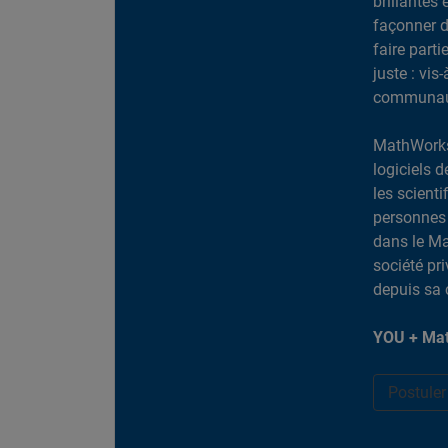
brillantes 
façonner d
faire part
juste : vis
communaut
MathWorks
logiciels d
les scient
personnes 
dans le Ma
société pr
depuis sa 
YOU + Mat
Postule