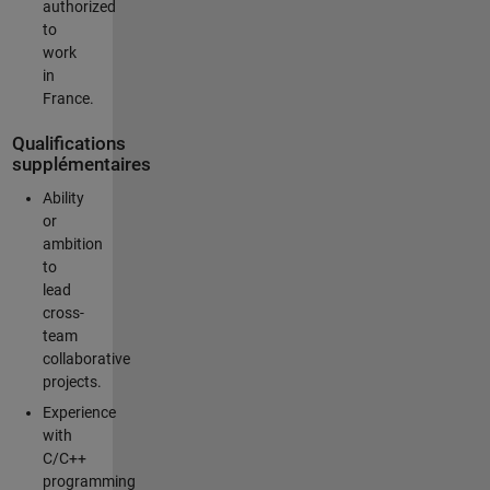
authorized
to
work
in
France.
Qualifications
supplémentaires
Ability
or
ambition
to
lead
cross-
team
collaborative
projects.
Experience
with
C/C++
programming