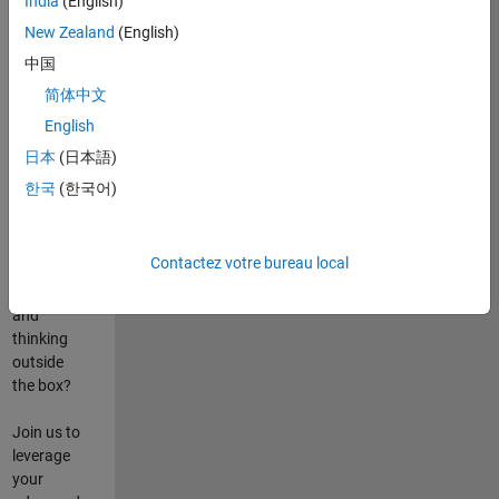
India
(English)
poste
New Zealand
(English)
Are you
中国
passionate
简体中文
about
English
state-of-
the-art
日本
(日本語)
technologies?
한국
(한국어)
Do you
enjoy
solving
Contactez votre bureau local
challenging
problems
and
thinking
outside
the box?
Join us to
leverage
your