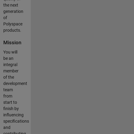
the next
generation
of
Polyspace
products.
Mission
You will
be an
integral
member
of the
development
team
from
start to
finish by
influencing
specifications
and
contributing