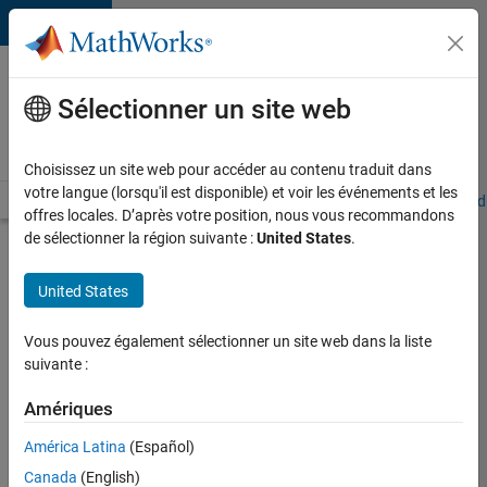
Passer au contenu
Votre
carrière
Sélectionner un site web
chez
MathWorks
Choisissez un site web pour accéder au contenu traduit dans
votre langue (lorsqu'il est disponible) et voir les événements et les
Accueil
Explorer nos opportunités
Adresses de nos bureaux
Étudi
offres locales. D’après votre position, nous vous recommandons
de sélectionner la région suivante :
United States
.
Chercher
d’autres
United States
offres
d'emplois
Vous pouvez également sélectionner un site web dans la liste
Senior
suivante :
Software
Amériques
Quality
América Latina
(Español)
Engineer
Canada
(English)