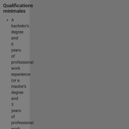
Qualifications
minimales
A
bachelor's
degree
and
6
years
of
professional
work
experience
(or a
master's
degree
and
3
years
of
professional
work