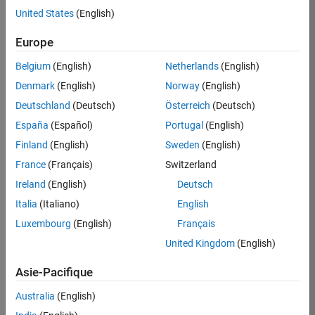
United States
(English)
Postuler
maintenant
Europe
Belgium
(English)
Netherlands
(English)
Denmark
(English)
Norway
(English)
Poste:
36935-
Deutschland
(Deutsch)
Österreich
(Deutsch)
GMAR
España
(Español)
Portugal
(English)
Équipe:
Finland
(English)
Sweden
(English)
Ingénierie
France
(Français)
Switzerland
de
la
Ireland
(English)
Deutsch
qualité
Italia
(Italiano)
English
Lieu:
Luxembourg
(English)
Français
FR-
United Kingdom
(English)
Meudon
Asie-Pacifique
Résumé
Australia
(English)
du