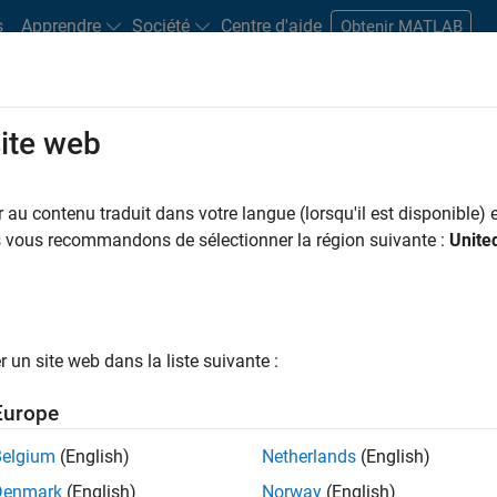
s
Apprendre
Société
Centre d'aide
Obtenir MATLAB
site web
s bureaux
Étudiants et carrières
Ressources
Compte candidat
au contenu traduit dans votre langue (lorsqu'il est disponible) e
us vous recommandons de sélectionner la région suivante :
Unite
ngineer
un site web dans la liste suivante :
Europe
nologies? Do you enjoy solving challenging problems
Belgium
(English)
Netherlands
(English)
Denmark
(English)
Norway
(English)