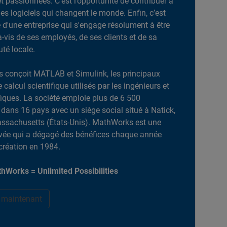
et passionnées. C’est l’opportunité de contribuer à
es logiciels qui changent le monde. Enfin, c’est
ie d'une entreprise qui s'engage résolument à être
-à-vis de ses employés, de ses clients et de sa
é locale.
 conçoit MATLAB et Simulink, les principaux
e calcul scientifique utilisés par les ingénieurs et
ifiques. La société emploie plus de 6 500
dans 16 pays avec un siège social situé à Natick,
ssachusetts (États-Unis). MathWorks est une
ivée qui a dégagé des bénéfices chaque année
création en 1984.
hWorks = Unlimited Possibilities
r maintenant