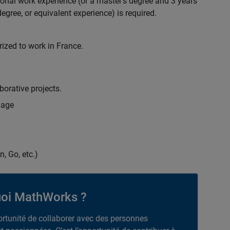
ional work experience (or a master's degree and 3 years
egree, or equivalent experience) is required.
rized to work in France.
borative projects.
uage
n, Go, etc.)
oi MathWorks ?
portunité de collaborer avec des personnes