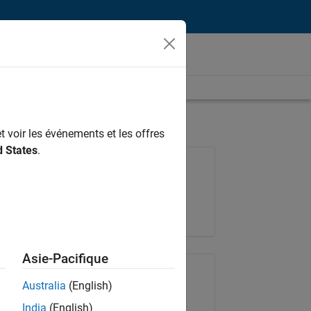
t voir les événements et les offres
d States
.
Poste: 36935-GMAR
Équipe:
Ingénierie de la qualité
Lieu:
FR-Meudon
Asie-Pacifique
Partager le poste
Australia
(English)
India
(English)