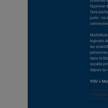
brillantes 
façonner d
faire part
juste : vis
communaut
MathWorks
logiciels d
les scient
personnes 
dans le Ma
société pr
depuis sa 
YOU + Mat
Postule