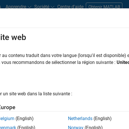
s
Apprendre
Société
Centre d'aide
Obtenir MATLAB
site web
s bureaux
Étudiants et carrières
Ressources
Compte candidat
au contenu traduit dans votre langue (lorsqu'il est disponible) e
us vous recommandons de sélectionner la région suivante :
Unite
ngineer
un site web dans la liste suivante :
Europe
nologies? Do you enjoy solving challenging problems
Belgium
(English)
Netherlands
(English)
Denmark
(English)
Norway
(English)