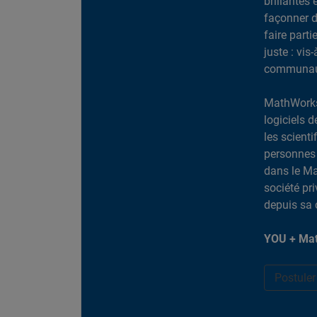
brillantes 
façonner d
faire part
juste : vis
communaut
MathWorks
logiciels d
les scient
personnes 
dans le Ma
société pr
depuis sa 
YOU + Mat
Postule