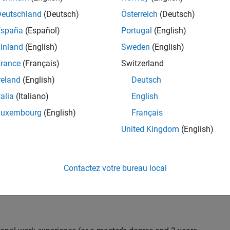
C++ development to design and develop new test
Deutschland
(Deutsch)
Österreich
(Deutsch)
 test suites, and conduct hands-on testing to improve
España
(Español)
Portugal
(English)
 products.
inland
(English)
Sweden
(English)
rance
(Français)
Switzerland
reland
(English)
Deutsch
nt team from start to finish by influencing
gn and testability thereby ensuring high quality
talia
(Italiano)
English
Luxembourg
(English)
Français
United Kingdom
(English)
 with developers throughout the design phase
Contactez votre bureau local
 and automation
iling) and effectiveness (Coverage, Code completeness)