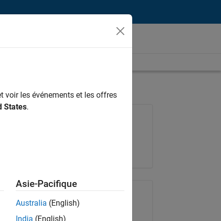
t voir les événements et les offres
d States
.
Poste: 36935-GMAR
Équipe:
Ingénierie de la qualité
Lieu:
FR-Meudon
Asie-Pacifique
Partager le poste
Australia
(English)
India
(English)