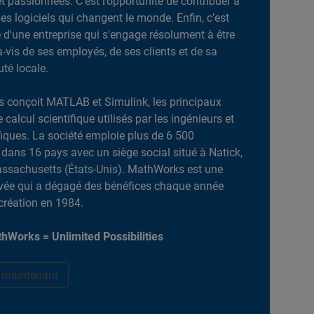
et passionnées. C’est l’opportunité de contribuer à
es logiciels qui changent le monde. Enfin, c’est
ie d'une entreprise qui s'engage résolument à être
-à-vis de ses employés, de ses clients et de sa
é locale.
 conçoit MATLAB et Simulink, les principaux
e calcul scientifique utilisés par les ingénieurs et
ifiques. La société emploie plus de 6 500
dans 16 pays avec un siège social situé à Natick,
ssachusetts (États-Unis). MathWorks est une
ivée qui a dégagé des bénéfices chaque année
création en 1984.
hWorks = Unlimited Possibilities
r maintenant