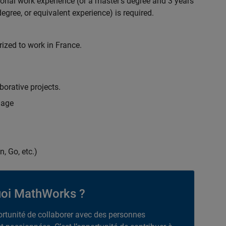
ional work experience (or a master's degree and 3 years
egree, or equivalent experience) is required.
rized to work in France.
borative projects.
uage
n, Go, etc.)
oi MathWorks ?
portunité de collaborer avec des personnes