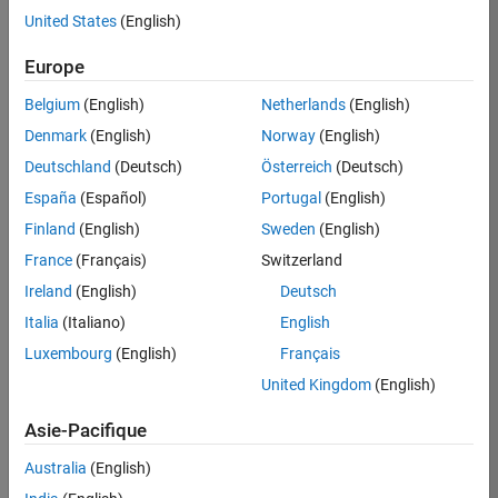
United States
(English)
Postuler
maintenant
Europe
Belgium
(English)
Netherlands
(English)
Denmark
(English)
Norway
(English)
Poste:
36935-
Deutschland
(Deutsch)
Österreich
(Deutsch)
GMAR
España
(Español)
Portugal
(English)
Équipe:
Finland
(English)
Sweden
(English)
Ingénierie
France
(Français)
Switzerland
de
la
Ireland
(English)
Deutsch
qualité
Italia
(Italiano)
English
Lieu:
Luxembourg
(English)
Français
FR-
United Kingdom
(English)
Meudon
Asie-Pacifique
Résumé
Australia
(English)
du