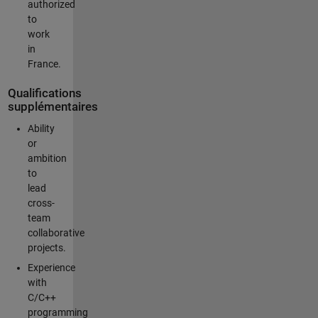
authorized
to
work
in
France.
Qualifications
supplémentaires
Ability
or
ambition
to
lead
cross-
team
collaborative
projects.
Experience
with
C/C++
programming