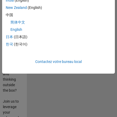
India
(English)
poste
New Zealand
(English)
Are you
中国
passionate
简体中文
about
English
state-of-
the-art
日本
(日本語)
technologies?
한국
(한국어)
Do you
enjoy
solving
Contactez votre bureau local
challenging
problems
and
thinking
outside
the box?
Join us to
leverage
your