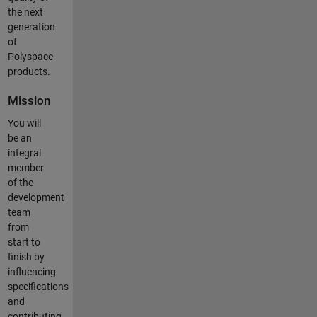
the next
generation
of
Polyspace
products.
Mission
You will
be an
integral
member
of the
development
team
from
start to
finish by
influencing
specifications
and
contributing