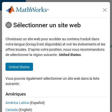
Passer au contenu
Votre
carrière
Sélectionner un site web
chez
MathWorks
Choisissez un site web pour accéder au contenu traduit dans
votre langue (lorsqu'il est disponible) et voir les événements et les
Accueil
Explorer nos opportunités
Adresses de nos bureaux
Étudi
offres locales. D’après votre position, nous vous recommandons
de sélectionner la région suivante :
United States
.
Chercher
d’autres
United States
offres
d'emplois
Vous pouvez également sélectionner un site web dans la liste
Senior
suivante :
Software
Amériques
Quality
América Latina
(Español)
Engineer
Canada
(English)