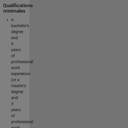
Qualifications
minimales
A
bachelor's
degree
and
6
years
of
professional
work
experience
(or a
master's
degree
and
3
years
of
professional
work