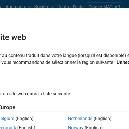
s
Apprendre
Société
Centre d'aide
Obtenir MATLAB
site web
s bureaux
Étudiants et carrières
Ressources
Compte candidat
au contenu traduit dans votre langue (lorsqu'il est disponible) e
us vous recommandons de sélectionner la région suivante :
Unite
ngineer
un site web dans la liste suivante :
Europe
nologies? Do you enjoy solving challenging problems
Belgium
(English)
Netherlands
(English)
Denmark
(English)
Norway
(English)