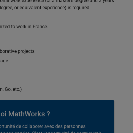
ional work experience (or a master's degree and 3 years
egree, or equivalent experience) is required.
rized to work in France.
borative projects.
uage
n, Go, etc.)
oi MathWorks ?
portunité de collaborer avec des personnes