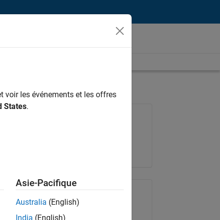
t voir les événements et les offres
d States
.
Poste: 36935-GMAR
Équipe:
Ingénierie de la qualité
Lieu:
FR-Meudon
Asie-Pacifique
Partager le poste
Australia
(English)
India
(English)