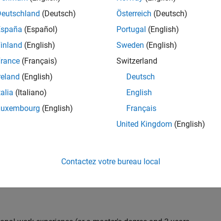
C++ development to design and develop new test
Deutschland
(Deutsch)
Österreich
(Deutsch)
 test suites, and conduct hands-on testing to improve
España
(Español)
Portugal
(English)
 products.
inland
(English)
Sweden
(English)
rance
(Français)
Switzerland
reland
(English)
Deutsch
nt team from start to finish by influencing
gn and testability thereby ensuring high quality
talia
(Italiano)
English
Luxembourg
(English)
Français
United Kingdom
(English)
 with developers throughout the design phase
Contactez votre bureau local
 and automation
iling) and effectiveness (Coverage, Code completeness)