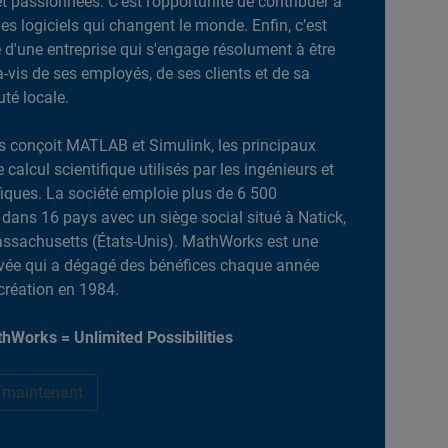
et passionnées. C’est l’opportunité de contribuer à
es logiciels qui changent le monde. Enfin, c’est
ie d'une entreprise qui s'engage résolument à être
-à-vis de ses employés, de ses clients et de sa
é locale.
 conçoit MATLAB et Simulink, les principaux
e calcul scientifique utilisés par les ingénieurs et
ifiques. La société emploie plus de 6 500
dans 16 pays avec un siège social situé à Natick,
ssachusetts (États-Unis). MathWorks est une
ivée qui a dégagé des bénéfices chaque année
création en 1984.
hWorks = Unlimited Possibilities
r maintenant