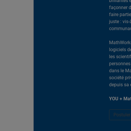
brillantes 
façonner d
faire part
juste : vis
communaut
MathWorks
logiciels d
les scient
personnes 
dans le Ma
société pr
depuis sa 
YOU + Mat
Postule