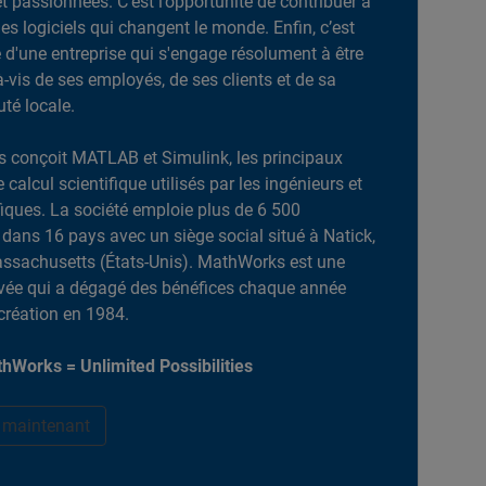
et passionnées. C’est l’opportunité de contribuer à
es logiciels qui changent le monde. Enfin, c’est
ie d'une entreprise qui s'engage résolument à être
-à-vis de ses employés, de ses clients et de sa
é locale.
 conçoit MATLAB et Simulink, les principaux
e calcul scientifique utilisés par les ingénieurs et
ifiques. La société emploie plus de 6 500
dans 16 pays avec un siège social situé à Natick,
ssachusetts (États-Unis). MathWorks est une
ivée qui a dégagé des bénéfices chaque année
création en 1984.
hWorks = Unlimited Possibilities
r maintenant