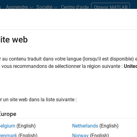
s
Apprendre
Société
Centre d'aide
Obtenir MATLAB
site web
s bureaux
Étudiants et carrières
Ressources
Compte candidat
au contenu traduit dans votre langue (lorsqu'il est disponible) e
us vous recommandons de sélectionner la région suivante :
Unite
ngineer
un site web dans la liste suivante :
Europe
nologies? Do you enjoy solving challenging problems
Belgium
(English)
Netherlands
(English)
Denmark
(English)
Norway
(English)