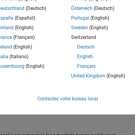
C++ development to design and develop new test
Deutschland
(Deutsch)
Österreich
(Deutsch)
 test suites, and conduct hands-on testing to improve
España
(Español)
Portugal
(English)
 products.
inland
(English)
Sweden
(English)
rance
(Français)
Switzerland
reland
(English)
Deutsch
nt team from start to finish by influencing
gn and testability thereby ensuring high quality
talia
(Italiano)
English
Luxembourg
(English)
Français
United Kingdom
(English)
 with developers throughout the design phase
Contactez votre bureau local
 and automation
iling) and effectiveness (Coverage, Code completeness)