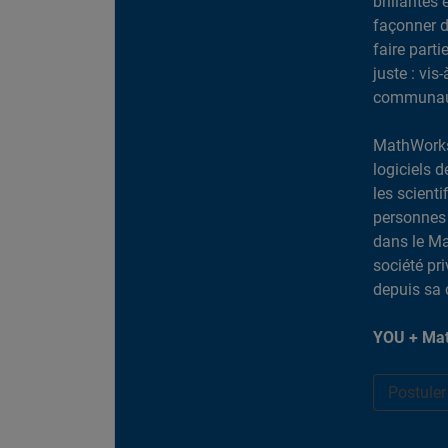
brillantes 
façonner d
faire part
juste : vis
communaut
MathWorks
logiciels d
les scient
personnes 
dans le Ma
société pr
depuis sa 
YOU + Mat
Postule