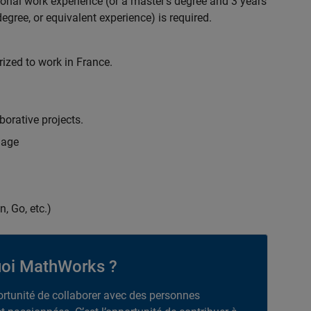
ional work experience (or a master's degree and 3 years
egree, or equivalent experience) is required.
rized to work in France.
borative projects.
uage
n, Go, etc.)
oi MathWorks ?
portunité de collaborer avec des personnes