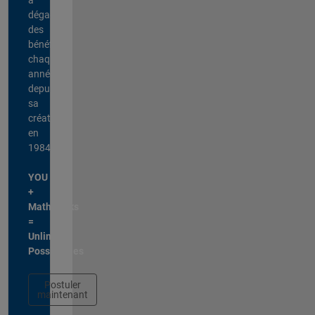
dégagé
des
bénéfices
chaque
année
depuis
sa
création
en
1984.
YOU
+
MathWorks
=
Unlimited
Possibilities
Postuler
maintenant