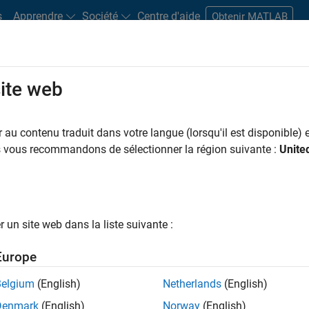
s
Apprendre
Société
Centre d'aide
Obtenir MATLAB
site web
s bureaux
Étudiants et carrières
Ressources
Compte candidat
au contenu traduit dans votre langue (lorsqu'il est disponible) e
us vous recommandons de sélectionner la région suivante :
Unite
ngineer
un site web dans la liste suivante :
Europe
nologies? Do you enjoy solving challenging problems
Belgium
(English)
Netherlands
(English)
Denmark
(English)
Norway
(English)