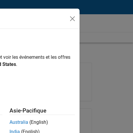
t voir les événements et les offres
d States
.
Poste: 36935-GMAR
Équipe:
Ingénierie de la qualité
Lieu:
FR-Meudon
Asie-Pacifique
Partager le poste
Australia
(English)
India
(English)