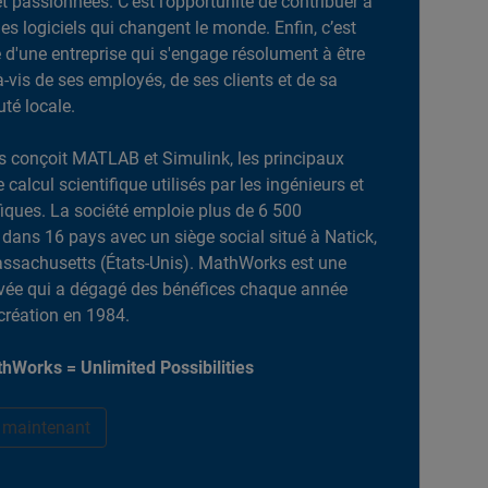
et passionnées. C’est l’opportunité de contribuer à
es logiciels qui changent le monde. Enfin, c’est
ie d'une entreprise qui s'engage résolument à être
-à-vis de ses employés, de ses clients et de sa
é locale.
 conçoit MATLAB et Simulink, les principaux
e calcul scientifique utilisés par les ingénieurs et
ifiques. La société emploie plus de 6 500
dans 16 pays avec un siège social situé à Natick,
ssachusetts (États-Unis). MathWorks est une
ivée qui a dégagé des bénéfices chaque année
création en 1984.
hWorks = Unlimited Possibilities
r maintenant