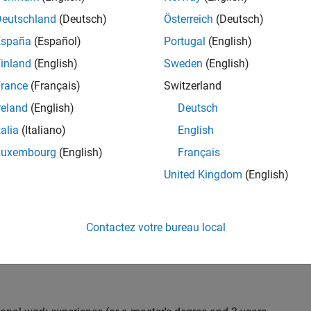
C++ development to design and develop new test
Deutschland
(Deutsch)
Österreich
(Deutsch)
 test suites, and conduct hands-on testing to improve
España
(Español)
Portugal
(English)
 products.
inland
(English)
Sweden
(English)
rance
(Français)
Switzerland
reland
(English)
Deutsch
nt team from start to finish by influencing
gn and testability thereby ensuring high quality
talia
(Italiano)
English
Luxembourg
(English)
Français
United Kingdom
(English)
 with developers throughout the design phase
Contactez votre bureau local
 and automation
iling) and effectiveness (Coverage, Code completeness)