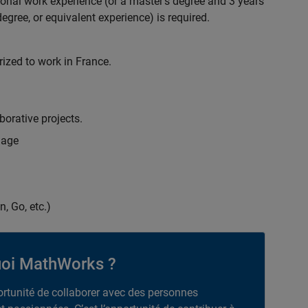
ional work experience (or a master's degree and 3 years
egree, or equivalent experience) is required.
rized to work in France.
borative projects.
uage
n, Go, etc.)
oi MathWorks ?
portunité de collaborer avec des personnes