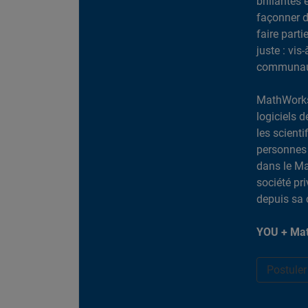
brillantes 
façonner d
faire part
juste : vis
communaut
MathWorks
logiciels d
les scient
personnes 
dans le Ma
société pr
depuis sa 
YOU + Mat
Postule