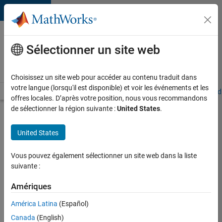
Passer au contenu
Votre
carrière
Sélectionner un site web
chez
MathWorks
Choisissez un site web pour accéder au contenu traduit dans
votre langue (lorsqu'il est disponible) et voir les événements et les
Accueil
Explorer nos opportunités
Adresses de nos bureaux
Étudi
offres locales. D’après votre position, nous vous recommandons
de sélectionner la région suivante :
United States
.
Chercher
d’autres
United States
offres
d'emplois
Vous pouvez également sélectionner un site web dans la liste
Senior
suivante :
Software
Amériques
Quality
América Latina
(Español)
Engineer
Canada
(English)