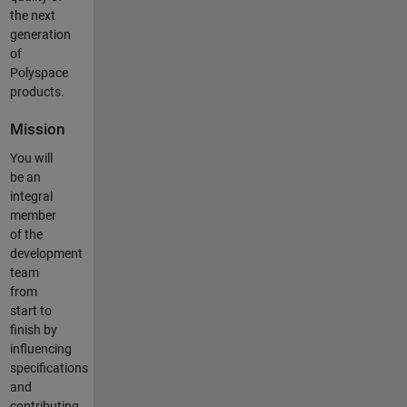
the next
generation
of
Polyspace
products.
Mission
You will
be an
integral
member
of the
development
team
from
start to
finish by
influencing
specifications
and
contributing