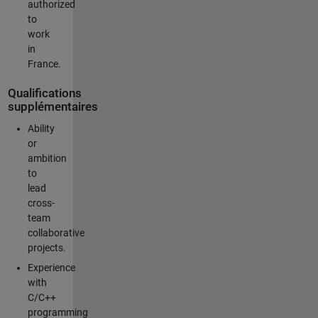
authorized
to
work
in
France.
Qualifications
supplémentaires
Ability
or
ambition
to
lead
cross-
team
collaborative
projects.
Experience
with
C/C++
programming