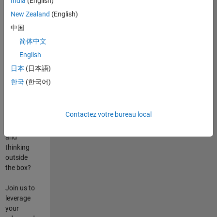
India
(English)
poste
New Zealand
(English)
Are you
中国
passionate
简体中文
about
English
state-of-
the-art
日本
(日本語)
technologies?
한국
(한국어)
Do you
enjoy
solving
Contactez votre bureau local
challenging
problems
and
thinking
outside
the box?
Join us to
leverage
your