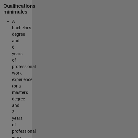
Qualifications
minimales
A
bachelor's
degree
and
6
years
of
professional
work
experience
(or a
master's
degree
and
3
years
of
professional
work