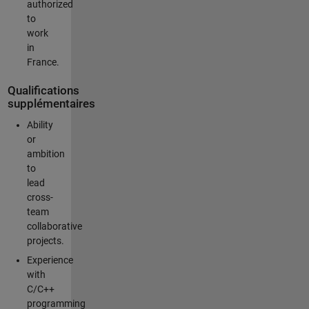
authorized
to
work
in
France.
Qualifications
supplémentaires
Ability
or
ambition
to
lead
cross-
team
collaborative
projects.
Experience
with
C/C++
programming