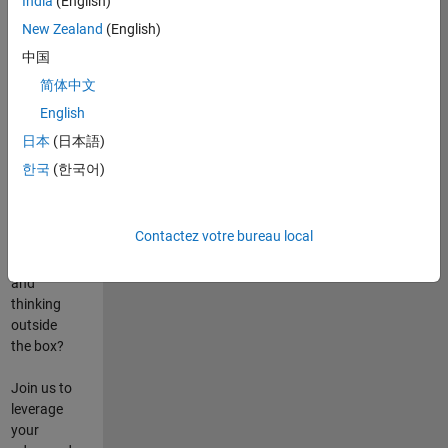
India
(English)
poste
New Zealand
(English)
Are you
中国
passionate
简体中文
about
English
state-of-
the-art
日本
(日本語)
technologies?
한국
(한국어)
Do you
enjoy
solving
Contactez votre bureau local
challenging
problems
and
thinking
outside
the box?
Join us to
leverage
your