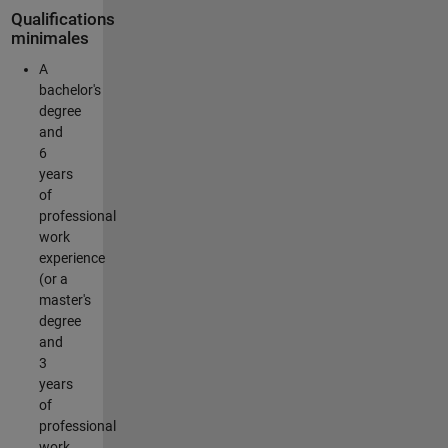
Qualifications
minimales
A
bachelor's
degree
and
6
years
of
professional
work
experience
(or a
master's
degree
and
3
years
of
professional
work