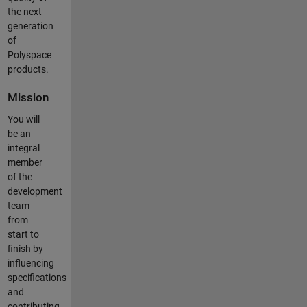
the next
generation
of
Polyspace
products.
Mission
You will
be an
integral
member
of the
development
team
from
start to
finish by
influencing
specifications
and
contributing