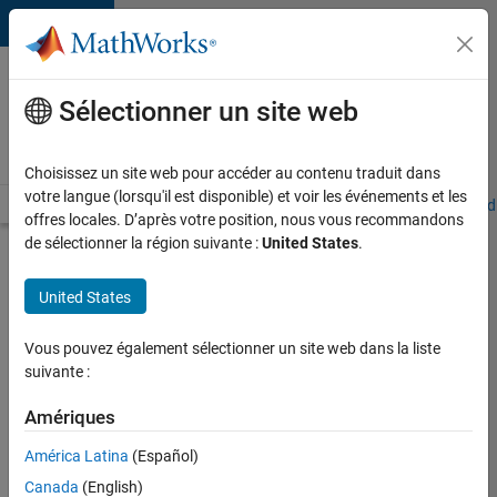
Passer au contenu
Votre
carrière
Sélectionner un site web
chez
MathWorks
Choisissez un site web pour accéder au contenu traduit dans
votre langue (lorsqu'il est disponible) et voir les événements et les
Accueil
Explorer nos opportunités
Adresses de nos bureaux
Étudi
offres locales. D’après votre position, nous vous recommandons
de sélectionner la région suivante :
United States
.
Chercher
d’autres
United States
offres
d'emplois
Vous pouvez également sélectionner un site web dans la liste
Senior
suivante :
Software
Amériques
Quality
América Latina
(Español)
Engineer
Canada
(English)