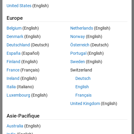
United States
(English)
Postuler
maintenant
Europe
Belgium
(English)
Netherlands
(English)
Denmark
(English)
Norway
(English)
Poste:
36935-
Deutschland
(Deutsch)
Österreich
(Deutsch)
GMAR
España
(Español)
Portugal
(English)
Équipe:
Finland
(English)
Sweden
(English)
Ingénierie
France
(Français)
Switzerland
de
la
Ireland
(English)
Deutsch
qualité
Italia
(Italiano)
English
Lieu:
Luxembourg
(English)
Français
FR-
United Kingdom
(English)
Meudon
Asie-Pacifique
Résumé
Australia
(English)
du