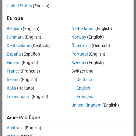
United States
(English)
Postuler
maintenant
Europe
Belgium
(English)
Netherlands
(English)
Denmark
(English)
Norway
(English)
Poste:
36935-
Deutschland
(Deutsch)
Österreich
(Deutsch)
GMAR
España
(Español)
Portugal
(English)
Équipe:
Finland
(English)
Sweden
(English)
Ingénierie
France
(Français)
Switzerland
de
la
Ireland
(English)
Deutsch
qualité
Italia
(Italiano)
English
Lieu:
Luxembourg
(English)
Français
FR-
United Kingdom
(English)
Meudon
Asie-Pacifique
Résumé
Australia
(English)
du