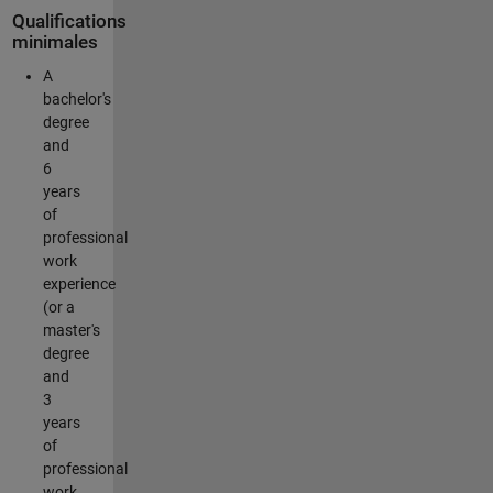
Qualifications
minimales
A
bachelor's
degree
and
6
years
of
professional
work
experience
(or a
master's
degree
and
3
years
of
professional
work