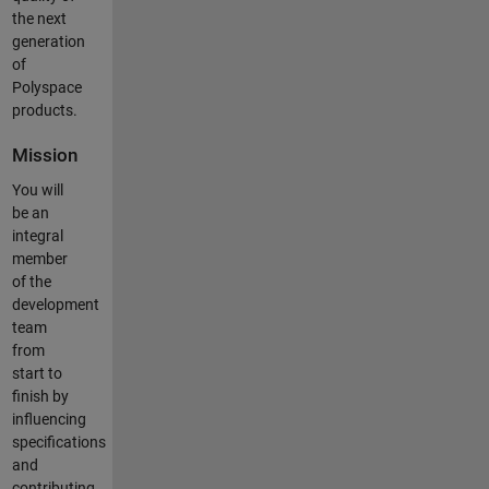
the next
generation
of
Polyspace
products.
Mission
You will
be an
integral
member
of the
development
team
from
start to
finish by
influencing
specifications
and
contributing