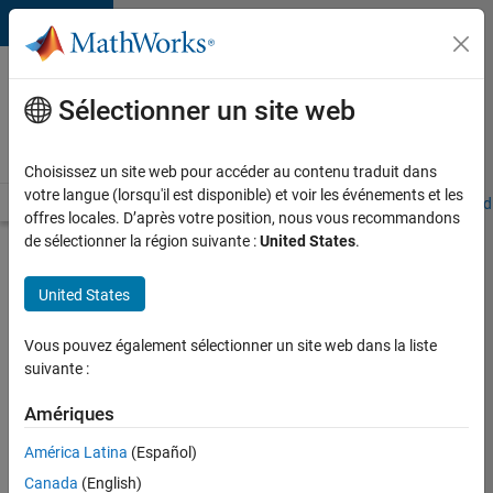
Passer au contenu
Votre
carrière
Sélectionner un site web
chez
MathWorks
Choisissez un site web pour accéder au contenu traduit dans
votre langue (lorsqu'il est disponible) et voir les événements et les
Accueil
Explorer nos opportunités
Adresses de nos bureaux
Étudi
offres locales. D’après votre position, nous vous recommandons
de sélectionner la région suivante :
United States
.
Chercher
d’autres
United States
offres
d'emplois
Vous pouvez également sélectionner un site web dans la liste
Senior
suivante :
Software
Amériques
Quality
América Latina
(Español)
Engineer
Canada
(English)