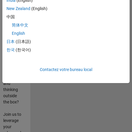
India
(English)
poste
New Zealand
(English)
Are you
中国
passionate
简体中文
about
English
state-of-
the-art
日本
(日本語)
technologies?
한국
(한국어)
Do you
enjoy
solving
Contactez votre bureau local
challenging
problems
and
thinking
outside
the box?
Join us to
leverage
your