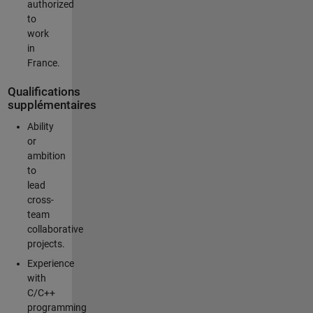
authorized
to
work
in
France.
Qualifications
supplémentaires
Ability
or
ambition
to
lead
cross-
team
collaborative
projects.
Experience
with
C/C++
programming