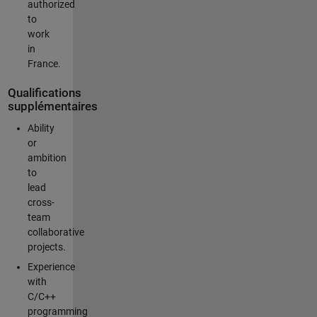
authorized
to
work
in
France.
Qualifications
supplémentaires
Ability
or
ambition
to
lead
cross-
team
collaborative
projects.
Experience
with
C/C++
programming