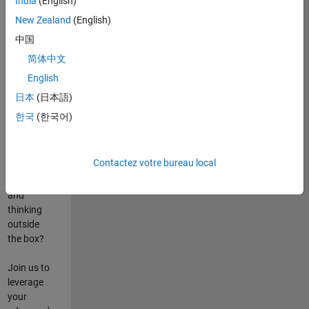
India
(English)
poste
New Zealand
(English)
Are you
中国
passionate
简体中文
about
English
state-of-
the-art
日本
(日本語)
technologies?
한국
(한국어)
Do you
enjoy
solving
Contactez votre bureau local
challenging
problems
and
thinking
outside
the box?
Join us to
leverage
your