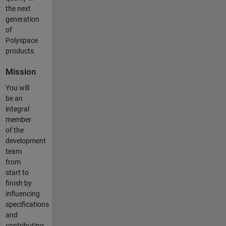
the next
generation
of
Polyspace
products.
Mission
You will
be an
integral
member
of the
development
team
from
start to
finish by
influencing
specifications
and
contributing