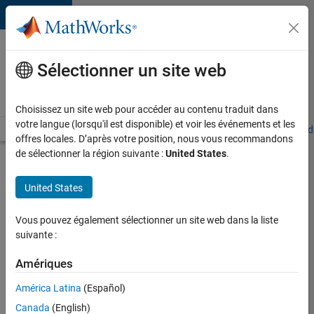
Passer au contenu
Votre
carrière
Sélectionner un site web
chez
MathWorks
Choisissez un site web pour accéder au contenu traduit dans
votre langue (lorsqu'il est disponible) et voir les événements et les
Accueil
Explorer nos opportunités
Adresses de nos bureaux
Étudi
offres locales. D’après votre position, nous vous recommandons
de sélectionner la région suivante :
United States
.
Chercher
d’autres
United States
offres
d'emplois
Vous pouvez également sélectionner un site web dans la liste
Senior
suivante :
Software
Amériques
Quality
América Latina
(Español)
Engineer
Canada
(English)