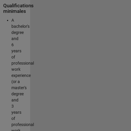
Qualifications
minimales
A
bachelor's
degree
and
6
years
of
professional
work
experience
(or a
master's
degree
and
3
years
of
professional
work