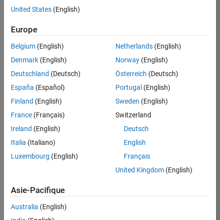
United States
(English)
Postuler
maintenant
Europe
Belgium
(English)
Netherlands
(English)
Denmark
(English)
Norway
(English)
Poste:
36935-
Deutschland
(Deutsch)
Österreich
(Deutsch)
GMAR
España
(Español)
Portugal
(English)
Équipe:
Finland
(English)
Sweden
(English)
Ingénierie
France
(Français)
Switzerland
de
la
Ireland
(English)
Deutsch
qualité
Italia
(Italiano)
English
Lieu:
Luxembourg
(English)
Français
FR-
United Kingdom
(English)
Meudon
Asie-Pacifique
Résumé
Australia
(English)
du