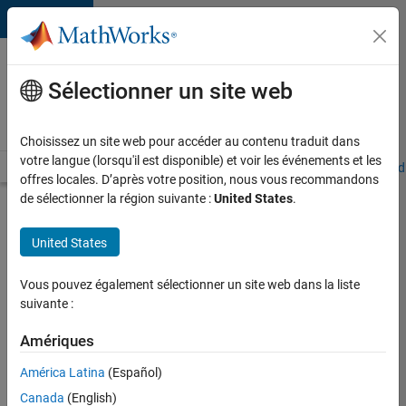
Passer au contenu
Votre
carrière
Sélectionner un site web
chez
MathWorks
Choisissez un site web pour accéder au contenu traduit dans
votre langue (lorsqu'il est disponible) et voir les événements et les
Accueil
Explorer nos opportunités
Adresses de nos bureaux
Étudi
offres locales. D’après votre position, nous vous recommandons
de sélectionner la région suivante :
United States
.
Chercher
d’autres
United States
offres
d'emplois
Vous pouvez également sélectionner un site web dans la liste
Senior
suivante :
Software
Amériques
Quality
América Latina
(Español)
Engineer
Canada
(English)