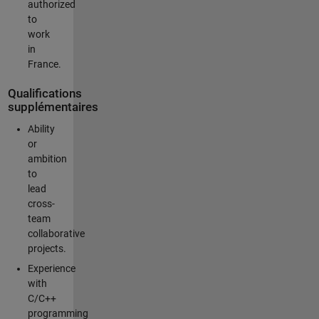
authorized
to
work
in
France.
Qualifications
supplémentaires
Ability
or
ambition
to
lead
cross-
team
collaborative
projects.
Experience
with
C/C++
programming