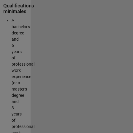
Qualifications
minimales
A
bachelor's
degree
and
6
years
of
professional
work
experience
(or a
master's
degree
and
3
years
of
professional
work