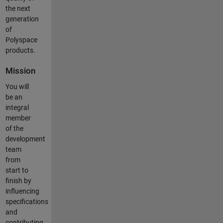
the next
generation
of
Polyspace
products.
Mission
You will
be an
integral
member
of the
development
team
from
start to
finish by
influencing
specifications
and
contributing