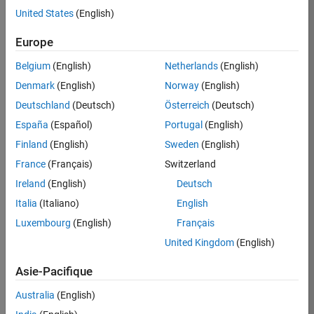
United States
(English)
Postuler
maintenant
Europe
Belgium
(English)
Netherlands
(English)
Denmark
(English)
Norway
(English)
Poste:
36935-
Deutschland
(Deutsch)
Österreich
(Deutsch)
GMAR
España
(Español)
Portugal
(English)
Équipe:
Finland
(English)
Sweden
(English)
Ingénierie
France
(Français)
Switzerland
de
la
Ireland
(English)
Deutsch
qualité
Italia
(Italiano)
English
Lieu:
Luxembourg
(English)
Français
FR-
United Kingdom
(English)
Meudon
Asie-Pacifique
Résumé
Australia
(English)
du