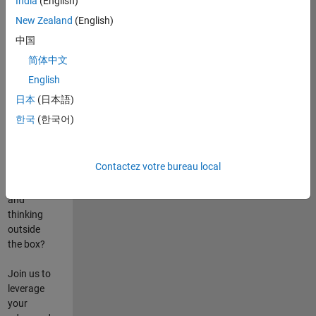
India
(English)
poste
New Zealand
(English)
Are you
中国
passionate
简体中文
about
English
state-of-
the-art
日本
(日本語)
technologies?
한국
(한국어)
Do you
enjoy
solving
Contactez votre bureau local
challenging
problems
and
thinking
outside
the box?
Join us to
leverage
your