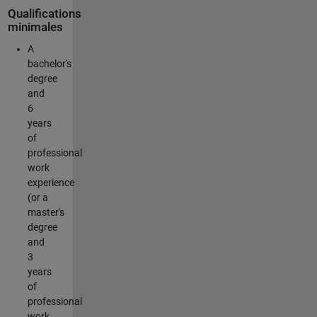
Qualifications
minimales
A
bachelor's
degree
and
6
years
of
professional
work
experience
(or a
master's
degree
and
3
years
of
professional
work