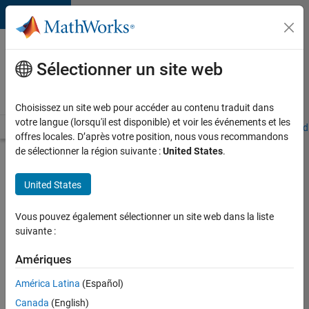
Passer au contenu
Votre
carrière
Sélectionner un site web
chez
MathWorks
Choisissez un site web pour accéder au contenu traduit dans
votre langue (lorsqu'il est disponible) et voir les événements et les
Accueil
Explorer nos opportunités
Adresses de nos bureaux
Étudi
offres locales. D’après votre position, nous vous recommandons
de sélectionner la région suivante :
United States
.
Chercher
d’autres
United States
offres
d'emplois
Vous pouvez également sélectionner un site web dans la liste
Senior
suivante :
Software
Amériques
Quality
América Latina
(Español)
Engineer
Canada
(English)