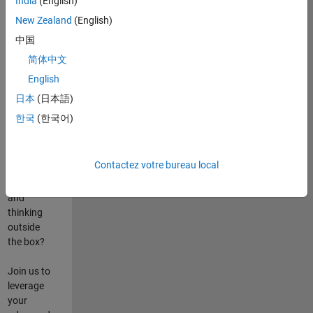
India
(English)
poste
New Zealand
(English)
Are you
中国
passionate
简体中文
about
English
state-of-
the-art
日本
(日本語)
technologies?
한국
(한국어)
Do you
enjoy
solving
Contactez votre bureau local
challenging
problems
and
thinking
outside
the box?
Join us to
leverage
your