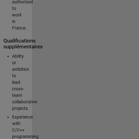
authorized
to
work
in
France.
Qualifications
supplémentaires
Ability
or
ambition
to
lead
cross-
team
collaborative
projects.
Experience
with
C/C++
programming