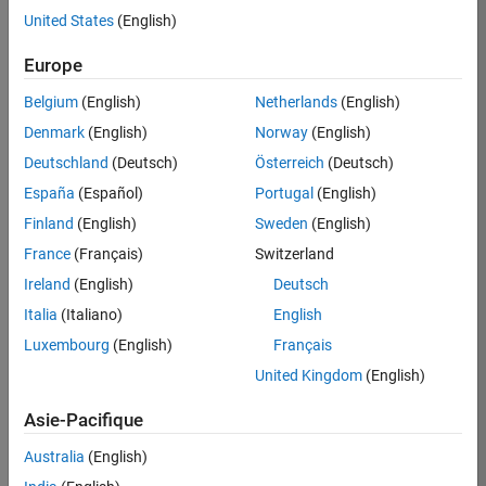
United States
(English)
Postuler
maintenant
Europe
Belgium
(English)
Netherlands
(English)
Denmark
(English)
Norway
(English)
Poste:
36935-
Deutschland
(Deutsch)
Österreich
(Deutsch)
GMAR
España
(Español)
Portugal
(English)
Équipe:
Finland
(English)
Sweden
(English)
Ingénierie
France
(Français)
Switzerland
de
la
Ireland
(English)
Deutsch
qualité
Italia
(Italiano)
English
Lieu:
Luxembourg
(English)
Français
FR-
United Kingdom
(English)
Meudon
Asie-Pacifique
Résumé
Australia
(English)
du