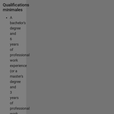
Qualifications
minimales
A
bachelor's
degree
and
6
years
of
professional
work
experience
(or a
master's
degree
and
3
years
of
professional
work