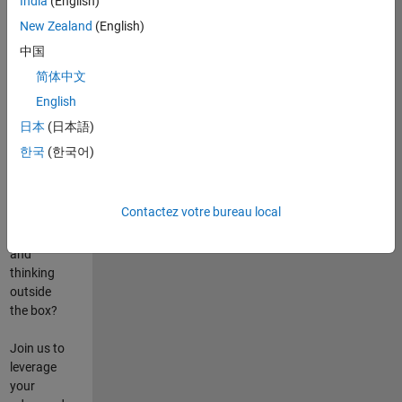
India
(English)
poste
New Zealand
(English)
Are you
中国
passionate
简体中文
about
English
state-of-
the-art
日本
(日本語)
technologies?
한국
(한국어)
Do you
enjoy
solving
Contactez votre bureau local
challenging
problems
and
thinking
outside
the box?
Join us to
leverage
your