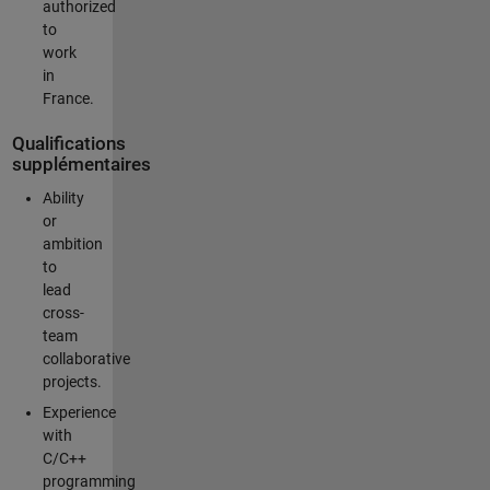
authorized
to
work
in
France.
Qualifications
supplémentaires
Ability
or
ambition
to
lead
cross-
team
collaborative
projects.
Experience
with
C/C++
programming