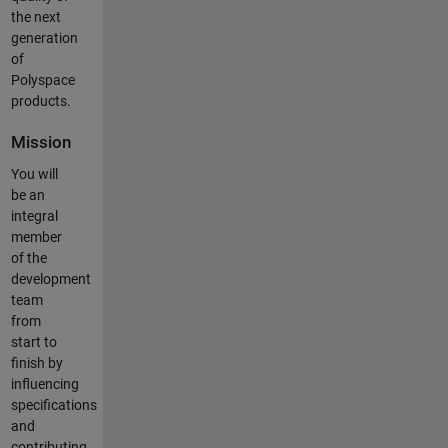
the next
generation
of
Polyspace
products.
Mission
You will
be an
integral
member
of the
development
team
from
start to
finish by
influencing
specifications
and
contributing