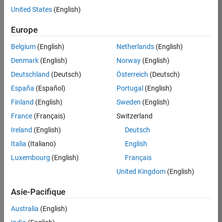
United States
(English)
Postuler
maintenant
Europe
Belgium
(English)
Netherlands
(English)
Denmark
(English)
Norway
(English)
Poste:
36935-
Deutschland
(Deutsch)
Österreich
(Deutsch)
GMAR
España
(Español)
Portugal
(English)
Équipe:
Finland
(English)
Sweden
(English)
Ingénierie
France
(Français)
Switzerland
de
la
Ireland
(English)
Deutsch
qualité
Italia
(Italiano)
English
Lieu:
Luxembourg
(English)
Français
FR-
United Kingdom
(English)
Meudon
Asie-Pacifique
Résumé
Australia
(English)
du