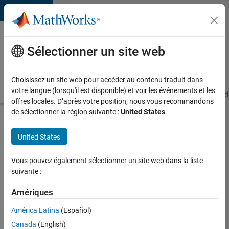
Passer au contenu
Votre
carrière
Sélectionner un site web
chez
MathWorks
Choisissez un site web pour accéder au contenu traduit dans
votre langue (lorsqu'il est disponible) et voir les événements et les
Accueil
Explorer nos opportunités
Adresses de nos bureaux
Étudi
offres locales. D’après votre position, nous vous recommandons
de sélectionner la région suivante :
United States
.
Chercher
d’autres
United States
offres
d'emplois
Vous pouvez également sélectionner un site web dans la liste
Senior
suivante :
Software
Amériques
Quality
América Latina
(Español)
Engineer
Canada
(English)