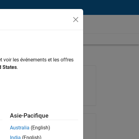
t voir les événements et les offres
d States
.
Poste: 36935-GMAR
Équipe:
Ingénierie de la qualité
Lieu:
FR-Meudon
Asie-Pacifique
Partager le poste
Australia
(English)
India
(English)