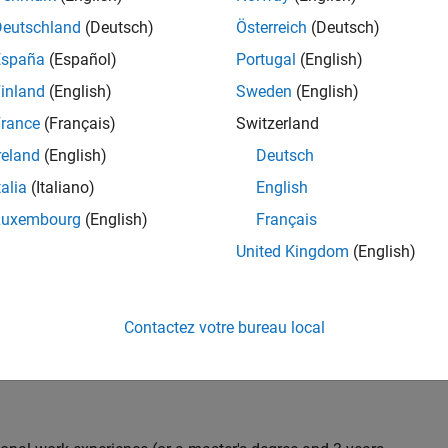
C++ development to design and develop new test
Deutschland
(Deutsch)
Österreich
(Deutsch)
 test suites, and conduct hands-on testing to improve
España
(Español)
Portugal
(English)
 products.
inland
(English)
Sweden
(English)
rance
(Français)
Switzerland
reland
(English)
Deutsch
nt team from start to finish by influencing
gn and testability thereby ensuring high quality
talia
(Italiano)
English
Luxembourg
(English)
Français
United Kingdom
(English)
 with developers throughout the design phase
Contactez votre bureau local
 and automation
iling) and effectiveness (Coverage, Code completeness)