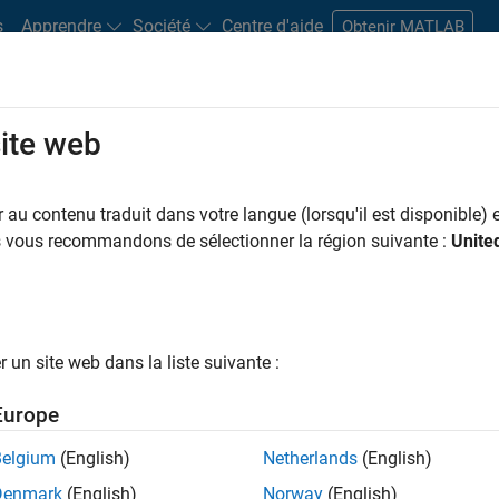
s
Apprendre
Société
Centre d'aide
Obtenir MATLAB
site web
s bureaux
Étudiants et carrières
Ressources
Compte candidat
au contenu traduit dans votre langue (lorsqu'il est disponible) e
us vous recommandons de sélectionner la région suivante :
Unite
ngineer
un site web dans la liste suivante :
Europe
nologies? Do you enjoy solving challenging problems
Belgium
(English)
Netherlands
(English)
Denmark
(English)
Norway
(English)