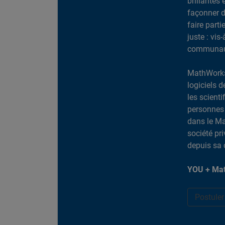
brillantes 
façonner d
faire part
juste : vis
communaut
MathWorks
logiciels d
les scient
personnes 
dans le Ma
société pr
depuis sa 
YOU + Mat
Postule