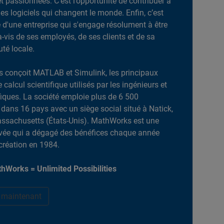
et passionnées. C’est l’opportunité de contribuer à
es logiciels qui changent le monde. Enfin, c’est
ie d'une entreprise qui s'engage résolument à être
-à-vis de ses employés, de ses clients et de sa
é locale.
 conçoit MATLAB et Simulink, les principaux
e calcul scientifique utilisés par les ingénieurs et
ifiques. La société emploie plus de 6 500
dans 16 pays avec un siège social situé à Natick,
ssachusetts (États-Unis). MathWorks est une
ivée qui a dégagé des bénéfices chaque année
création en 1984.
hWorks = Unlimited Possibilities
r maintenant