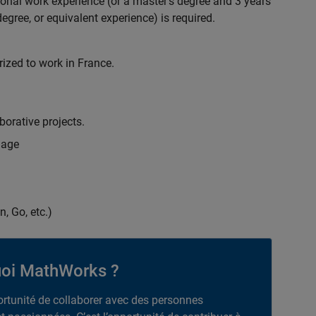
ional work experience (or a master's degree and 3 years
egree, or equivalent experience) is required.
rized to work in France.
borative projects.
uage
n, Go, etc.)
oi MathWorks ?
portunité de collaborer avec des personnes