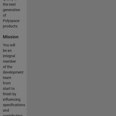
the next
generation
of
Polyspace
products.
Mission
You will
be an
integral
member
of the
development
team
from
start to
finish by
influencing
specifications
and
contributing