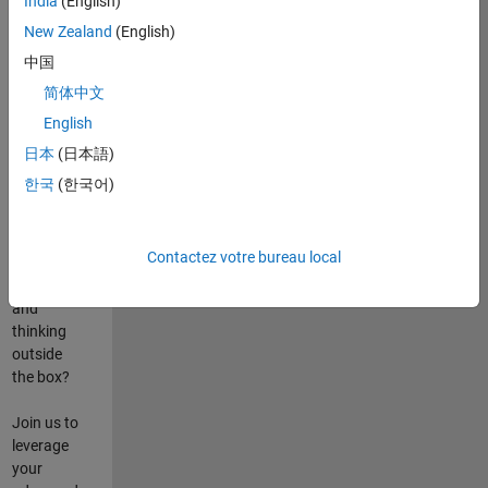
India
(English)
poste
New Zealand
(English)
Are you
中国
passionate
简体中文
about
English
state-of-
the-art
日本
(日本語)
technologies?
한국
(한국어)
Do you
enjoy
solving
Contactez votre bureau local
challenging
problems
and
thinking
outside
the box?
Join us to
leverage
your