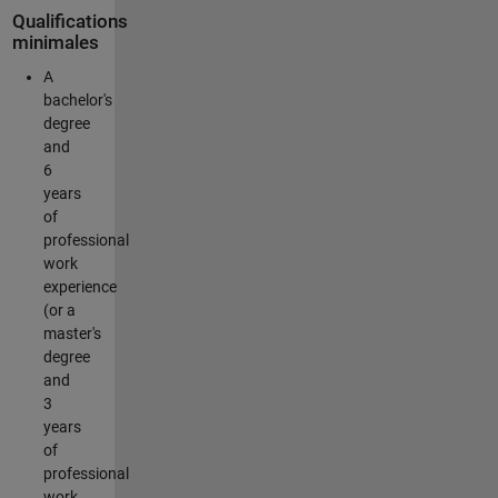
Qualifications
minimales
A
bachelor's
degree
and
6
years
of
professional
work
experience
(or a
master's
degree
and
3
years
of
professional
work