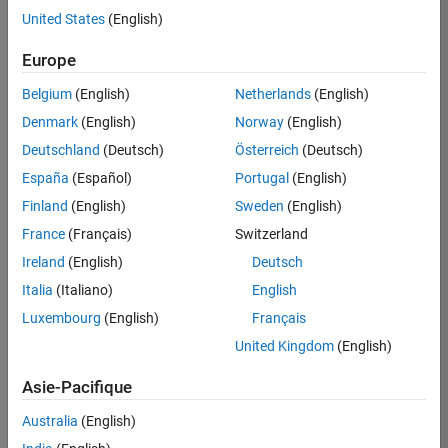
United States
(English)
Postuler
maintenant
Europe
Belgium
(English)
Netherlands
(English)
Denmark
(English)
Norway
(English)
Poste:
36935-
Deutschland
(Deutsch)
Österreich
(Deutsch)
GMAR
España
(Español)
Portugal
(English)
Équipe:
Finland
(English)
Sweden
(English)
Ingénierie
France
(Français)
Switzerland
de
la
Ireland
(English)
Deutsch
qualité
Italia
(Italiano)
English
Lieu:
Luxembourg
(English)
Français
FR-
United Kingdom
(English)
Meudon
Asie-Pacifique
Résumé
Australia
(English)
du