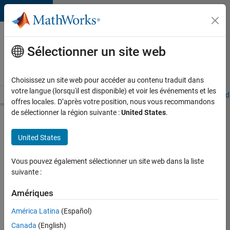
Passer au contenu
Votre
carrière
Sélectionner un site web
chez
MathWorks
Choisissez un site web pour accéder au contenu traduit dans
votre langue (lorsqu'il est disponible) et voir les événements et les
Accueil
Explorer nos opportunités
Adresses de nos bureaux
Étudi
offres locales. D’après votre position, nous vous recommandons
de sélectionner la région suivante :
United States
.
Chercher
d’autres
United States
offres
d'emplois
Vous pouvez également sélectionner un site web dans la liste
Senior
suivante :
Software
Amériques
Quality
América Latina
(Español)
Engineer
Canada
(English)