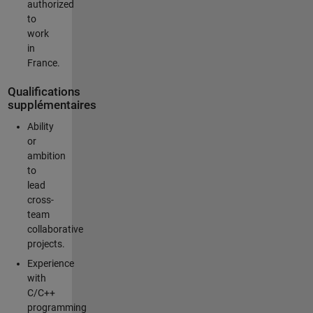
authorized
to
work
in
France.
Qualifications
supplémentaires
Ability
or
ambition
to
lead
cross-
team
collaborative
projects.
Experience
with
C/C++
programming