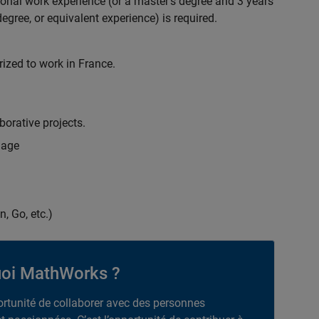
ional work experience (or a master's degree and 3 years
egree, or equivalent experience) is required.
rized to work in France.
borative projects.
uage
n, Go, etc.)
oi MathWorks ?
portunité de collaborer avec des personnes