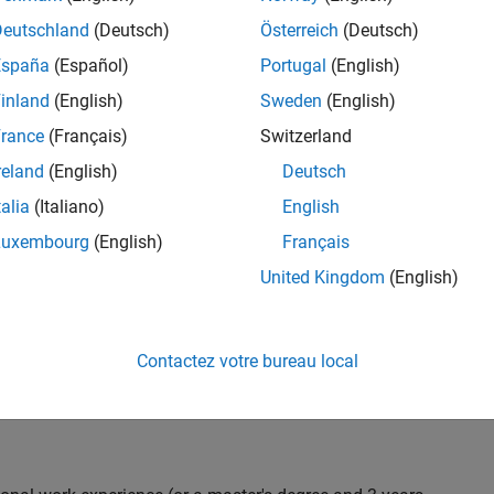
C++ development to design and develop new test
Deutschland
(Deutsch)
Österreich
(Deutsch)
 test suites, and conduct hands-on testing to improve
España
(Español)
Portugal
(English)
 products.
inland
(English)
Sweden
(English)
rance
(Français)
Switzerland
reland
(English)
Deutsch
nt team from start to finish by influencing
gn and testability thereby ensuring high quality
talia
(Italiano)
English
Luxembourg
(English)
Français
United Kingdom
(English)
 with developers throughout the design phase
Contactez votre bureau local
 and automation
iling) and effectiveness (Coverage, Code completeness)