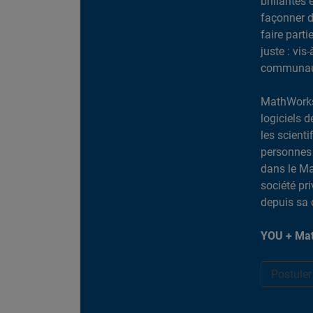
brillantes 
façonner d
faire part
juste : vis
communaut
MathWorks
logiciels d
les scient
personnes 
dans le Ma
société pr
depuis sa 
YOU + Mat
Postule