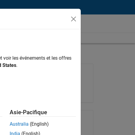
t voir les événements et les offres
d States
.
Poste: 36935-GMAR
Équipe:
Ingénierie de la qualité
Lieu:
FR-Meudon
Asie-Pacifique
Partager le poste
Australia
(English)
India
(English)