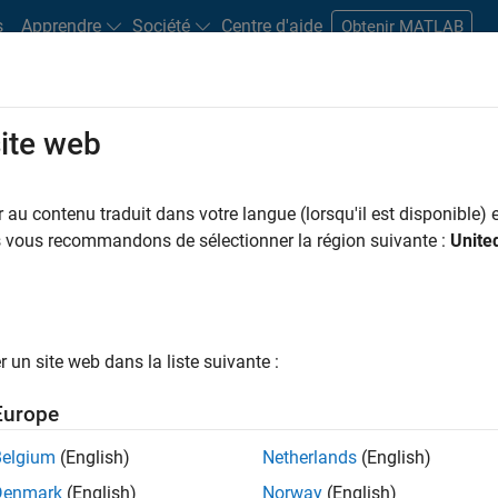
s
Apprendre
Société
Centre d'aide
Obtenir MATLAB
site web
s bureaux
Étudiants et carrières
Ressources
Compte candidat
au contenu traduit dans votre langue (lorsqu'il est disponible) e
us vous recommandons de sélectionner la région suivante :
Unite
ngineer
un site web dans la liste suivante :
Europe
nologies? Do you enjoy solving challenging problems
Belgium
(English)
Netherlands
(English)
Denmark
(English)
Norway
(English)