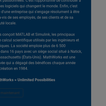
et passionnées. C’est l’opportunité de contribuer à
es logiciels qui changent le monde. Enfin, c’est
ie d'une entreprise qui s'engage résolument à être
-à-vis de ses employés, de ses clients et de sa
é locale.
 conçoit MATLAB et Simulink, les principaux
e calcul scientifique utilisés par les ingénieurs et
ifiques. La société emploie plus de 6 500
dans 16 pays avec un siège social situé à Natick,
ssachusetts (États-Unis). MathWorks est une
ivée qui a dégagé des bénéfices chaque année
création en 1984.
hWorks = Unlimited Possibilities
r maintenant