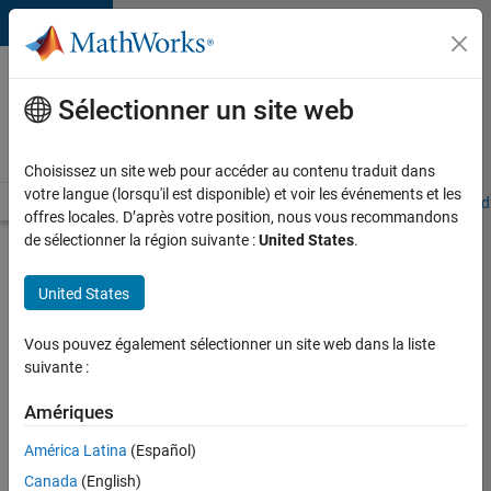
Passer au contenu
Votre
carrière
Sélectionner un site web
chez
MathWorks
Choisissez un site web pour accéder au contenu traduit dans
votre langue (lorsqu'il est disponible) et voir les événements et les
Accueil
Explorer nos opportunités
Adresses de nos bureaux
Étudi
offres locales. D’après votre position, nous vous recommandons
de sélectionner la région suivante :
United States
.
Chercher
d’autres
United States
offres
d'emplois
Vous pouvez également sélectionner un site web dans la liste
Senior
suivante :
Software
Amériques
Quality
América Latina
(Español)
Engineer
Canada
(English)