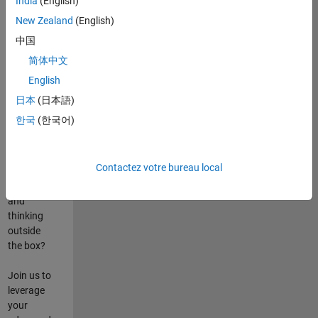
India
(English)
poste
New Zealand
(English)
Are you
中国
passionate
简体中文
about
English
state-of-
the-art
日本
(日本語)
technologies?
한국
(한국어)
Do you
enjoy
solving
Contactez votre bureau local
challenging
problems
and
thinking
outside
the box?
Join us to
leverage
your