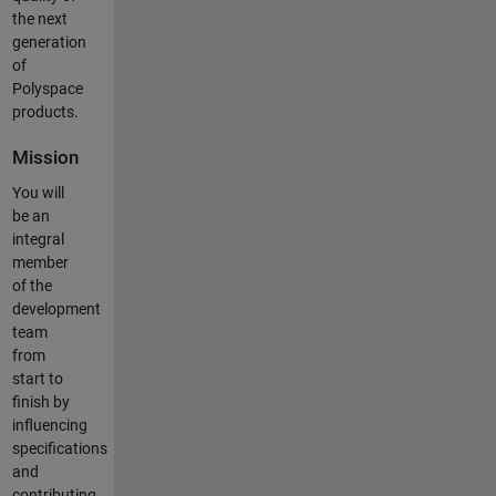
the next
generation
of
Polyspace
products.
Mission
You will
be an
integral
member
of the
development
team
from
start to
finish by
influencing
specifications
and
contributing