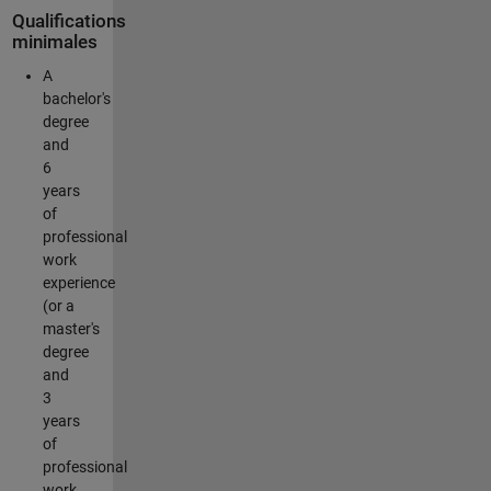
Qualifications
minimales
A
bachelor's
degree
and
6
years
of
professional
work
experience
(or a
master's
degree
and
3
years
of
professional
work