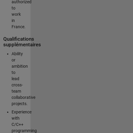
authorized
to
work
in
France.
Qualifications
supplémentaires
Ability
or
ambition
to
lead
cross-
team
collaborative
projects.
Experience
with
C/C++
programming