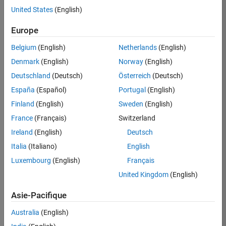
United States
(English)
Postuler
maintenant
Europe
Belgium
(English)
Netherlands
(English)
Denmark
(English)
Norway
(English)
Poste:
36935-
Deutschland
(Deutsch)
Österreich
(Deutsch)
GMAR
España
(Español)
Portugal
(English)
Équipe:
Finland
(English)
Sweden
(English)
Ingénierie
France
(Français)
Switzerland
de
la
Ireland
(English)
Deutsch
qualité
Italia
(Italiano)
English
Lieu:
Luxembourg
(English)
Français
FR-
United Kingdom
(English)
Meudon
Asie-Pacifique
Résumé
Australia
(English)
du