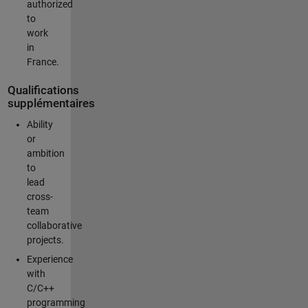
authorized
to
work
in
France.
Qualifications
supplémentaires
Ability
or
ambition
to
lead
cross-
team
collaborative
projects.
Experience
with
C/C++
programming