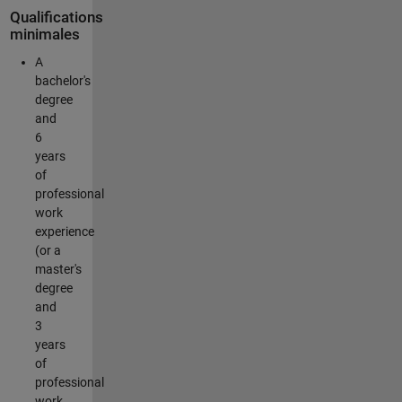
Qualifications
minimales
A
bachelor's
degree
and
6
years
of
professional
work
experience
(or a
master's
degree
and
3
years
of
professional
work