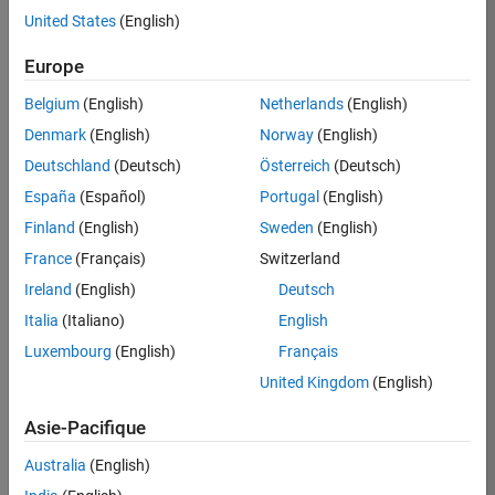
United States
(English)
Postuler
maintenant
Europe
Belgium
(English)
Netherlands
(English)
Denmark
(English)
Norway
(English)
Poste:
36935-
Deutschland
(Deutsch)
Österreich
(Deutsch)
GMAR
España
(Español)
Portugal
(English)
Équipe:
Finland
(English)
Sweden
(English)
Ingénierie
France
(Français)
Switzerland
de
la
Ireland
(English)
Deutsch
qualité
Italia
(Italiano)
English
Lieu:
Luxembourg
(English)
Français
FR-
United Kingdom
(English)
Meudon
Asie-Pacifique
Résumé
Australia
(English)
du