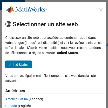
Passer au contenu
Votre
carrière
Sélectionner un site web
chez
MathWorks
Choisissez un site web pour accéder au contenu traduit dans
votre langue (lorsqu'il est disponible) et voir les événements et les
Accueil
Explorer nos opportunités
Adresses de nos bureaux
Étudi
offres locales. D’après votre position, nous vous recommandons
de sélectionner la région suivante :
United States
.
Chercher
d’autres
United States
offres
d'emplois
Vous pouvez également sélectionner un site web dans la liste
Senior
suivante :
Software
Amériques
Quality
América Latina
(Español)
Engineer
Canada
(English)