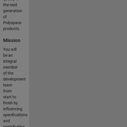
the next
generation
of
Polyspace
products.
Mission
You will
be an
integral
member
of the
development
team
from
start to
finish by
influencing
specifications
and
contributing