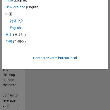
India
(English)
poste
New Zealand
(English)
Are you
中国
passionate
简体中文
about
English
state-of-
the-art
日本
(日本語)
technologies?
한국
(한국어)
Do you
enjoy
solving
Contactez votre bureau local
challenging
problems
and
thinking
outside
the box?
Join us to
leverage
your